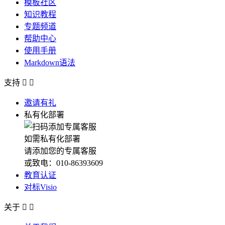
模板社区
知识教程
专题频道
帮助中心
使用手册
Markdown语法
支持


邀请有礼
私有化部署
如需私有化部署
请添加您的专属客服
或致电：010-86393609
教育认证
对标Visio
关于

