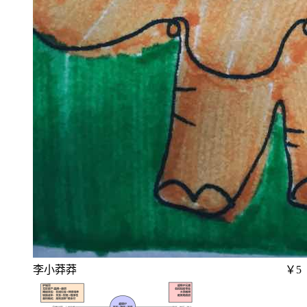
李小莽莽
￥5