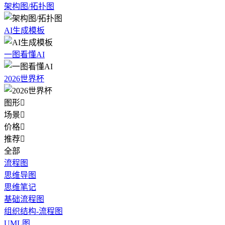
架构图/拓扑图
AI生成模板
一图看懂AI
2026世界杯
图形

场景

价格

推荐

全部
流程图
思维导图
思维笔记
基础流程图
组织结构-流程图
UML图