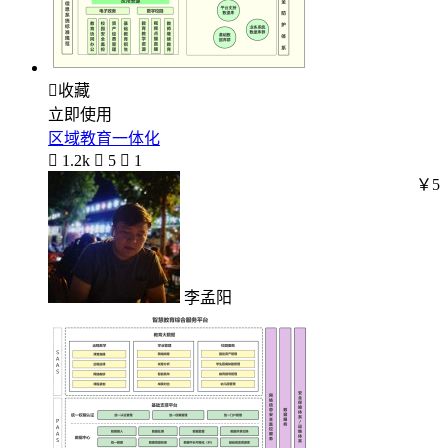

收藏
立即使用
区域教育一体化

1.2k

5

1
￥5
李孟阳