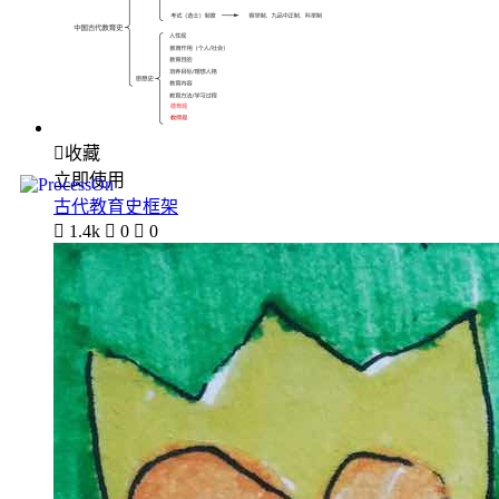

收藏
立即使用
古代教育史框架

1.4k

0

0