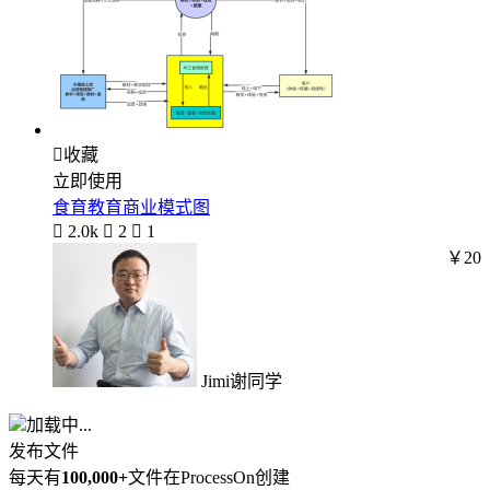

收藏
立即使用
食育教育商业模式图

2.0k

2

1
￥20
Jimi谢同学
加载中...
发布文件
每天有
100,000+
文件在ProcessOn创建