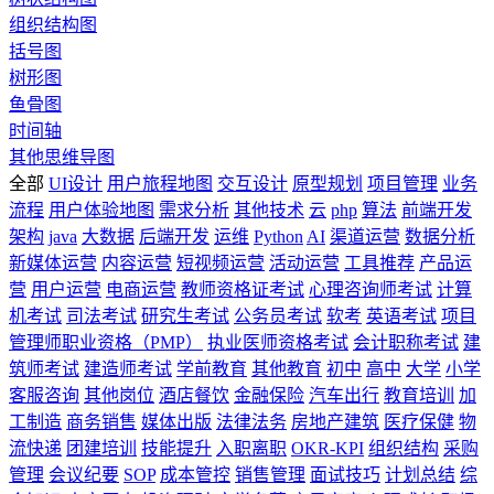
组织结构图
括号图
树形图
鱼骨图
时间轴
其他思维导图
全部
UI设计
用户旅程地图
交互设计
原型规划
项目管理
业务
流程
用户体验地图
需求分析
其他技术
云
php
算法
前端开发
架构
java
大数据
后端开发
运维
Python
AI
渠道运营
数据分析
新媒体运营
内容运营
短视频运营
活动运营
工具推荐
产品运
营
用户运营
电商运营
教师资格证考试
心理咨询师考试
计算
机考试
司法考试
研究生考试
公务员考试
软考
英语考试
项目
管理师职业资格（PMP）
执业医师资格考试
会计职称考试
建
筑师考试
建造师考试
学前教育
其他教育
初中
高中
大学
小学
客服咨询
其他岗位
酒店餐饮
金融保险
汽车出行
教育培训
加
工制造
商务销售
媒体出版
法律法务
房地产建筑
医疗保健
物
流快递
团建培训
技能提升
入职离职
OKR-KPI
组织结构
采购
管理
会议纪要
SOP
成本管控
销售管理
面试技巧
计划总结
综