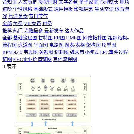
合知识
人文历史
投资理财
文学名著
亲子家庭
心理成长
职场
进阶
个性风格
基础版式
通用模板
影视综艺
生活常识
体育游
戏
旅游美食
节日节气
全部
免费
VIP免费
付费
推荐
热门
克隆最多
最新发布
达人作品
全部
基础流程图
甘特图
ER图
UML图
网络拓扑图
组织结构-
流程图
泳道图
平面图
电路图
图表/表格
架构图
原型图
BPMN2.0
韦恩图
关系图
逻辑图
魏朱商业模式
EPC事件过程
链图
EVC企业价值链图
其他流程图

展开