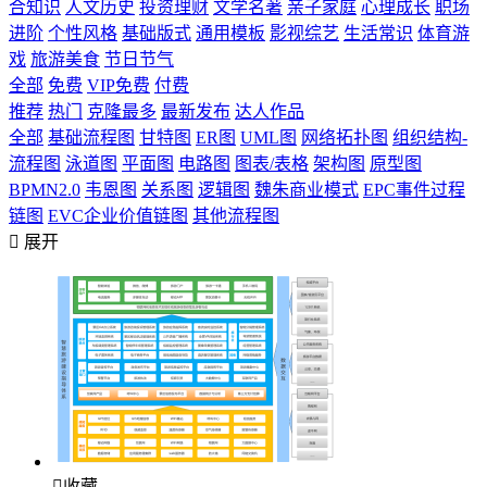
合知识
人文历史
投资理财
文学名著
亲子家庭
心理成长
职场
进阶
个性风格
基础版式
通用模板
影视综艺
生活常识
体育游
戏
旅游美食
节日节气
全部
免费
VIP免费
付费
推荐
热门
克隆最多
最新发布
达人作品
全部
基础流程图
甘特图
ER图
UML图
网络拓扑图
组织结构-
流程图
泳道图
平面图
电路图
图表/表格
架构图
原型图
BPMN2.0
韦恩图
关系图
逻辑图
魏朱商业模式
EPC事件过程
链图
EVC企业价值链图
其他流程图

展开

收藏