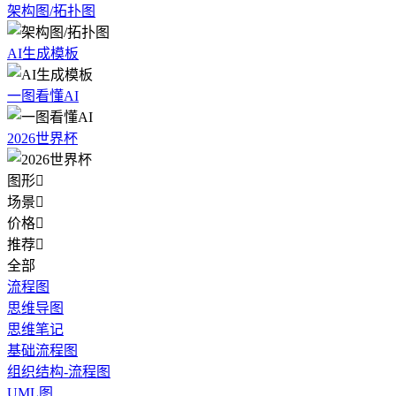
架构图/拓扑图
AI生成模板
一图看懂AI
2026世界杯
图形

场景

价格

推荐

全部
流程图
思维导图
思维笔记
基础流程图
组织结构-流程图
UML图