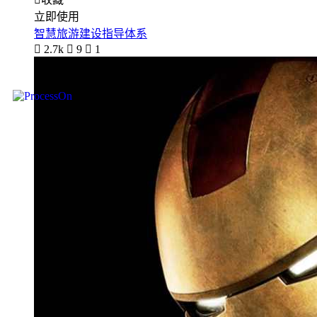
立即使用
智慧旅游建设指导体系

2.7k

9

1