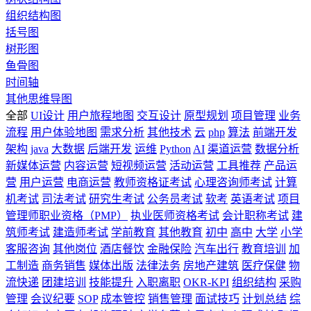
组织结构图
括号图
树形图
鱼骨图
时间轴
其他思维导图
全部
UI设计
用户旅程地图
交互设计
原型规划
项目管理
业务
流程
用户体验地图
需求分析
其他技术
云
php
算法
前端开发
架构
java
大数据
后端开发
运维
Python
AI
渠道运营
数据分析
新媒体运营
内容运营
短视频运营
活动运营
工具推荐
产品运
营
用户运营
电商运营
教师资格证考试
心理咨询师考试
计算
机考试
司法考试
研究生考试
公务员考试
软考
英语考试
项目
管理师职业资格（PMP）
执业医师资格考试
会计职称考试
建
筑师考试
建造师考试
学前教育
其他教育
初中
高中
大学
小学
客服咨询
其他岗位
酒店餐饮
金融保险
汽车出行
教育培训
加
工制造
商务销售
媒体出版
法律法务
房地产建筑
医疗保健
物
流快递
团建培训
技能提升
入职离职
OKR-KPI
组织结构
采购
管理
会议纪要
SOP
成本管控
销售管理
面试技巧
计划总结
综