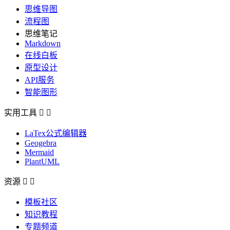
思维导图
流程图
思维笔记
Markdown
在线白板
原型设计
API服务
智能图形
实用工具


LaTex公式编辑器
Geogebra
Mermaid
PlantUML
资源


模板社区
知识教程
专题频道