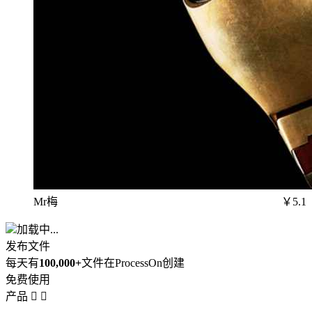
Mr梅
￥5.1
加载中...
发布文件
每天有
100,000+
文件在ProcessOn创建
免费使用
产品

