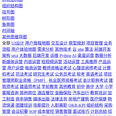
组织结构图
括号图
树形图
鱼骨图
时间轴
其他思维导图
全部
UI设计
用户旅程地图
交互设计
原型规划
项目管理
业务
流程
用户体验地图
需求分析
其他技术
云
php
算法
前端开发
架构
java
大数据
后端开发
运维
Python
AI
渠道运营
数据分析
新媒体运营
内容运营
短视频运营
活动运营
工具推荐
产品运
营
用户运营
电商运营
教师资格证考试
心理咨询师考试
计算
机考试
司法考试
研究生考试
公务员考试
软考
英语考试
项目
管理师职业资格（PMP）
执业医师资格考试
会计职称考试
建
筑师考试
建造师考试
学前教育
其他教育
初中
高中
大学
小学
客服咨询
其他岗位
酒店餐饮
金融保险
汽车出行
教育培训
加
工制造
商务销售
媒体出版
法律法务
房地产建筑
医疗保健
物
流快递
团建培训
技能提升
入职离职
OKR-KPI
组织结构
采购
管理
会议纪要
SOP
成本管控
销售管理
面试技巧
计划总结
综