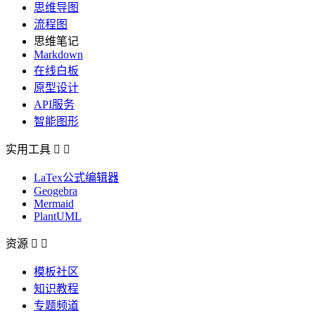
思维导图
流程图
思维笔记
Markdown
在线白板
原型设计
API服务
智能图形
实用工具


LaTex公式编辑器
Geogebra
Mermaid
PlantUML
资源


模板社区
知识教程
专题频道