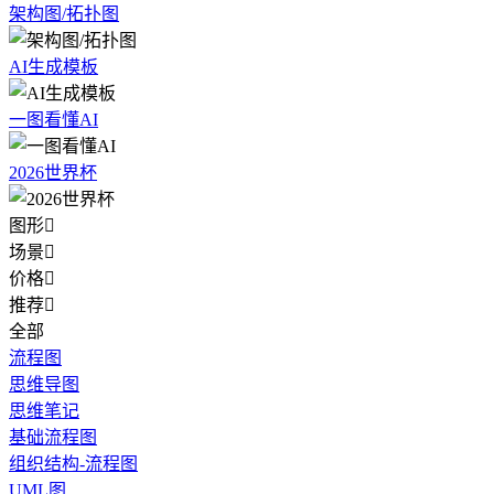
架构图/拓扑图
AI生成模板
一图看懂AI
2026世界杯
图形

场景

价格

推荐

全部
流程图
思维导图
思维笔记
基础流程图
组织结构-流程图
UML图