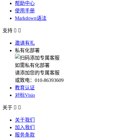
帮助中心
使用手册
Markdown语法
支持


邀请有礼
私有化部署
如需私有化部署
请添加您的专属客服
或致电：010-86393609
教育认证
对标Visio
关于


关于我们
加入我们
服务条款