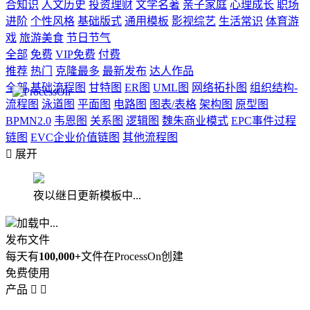
合知识
人文历史
投资理财
文学名著
亲子家庭
心理成长
职场
进阶
个性风格
基础版式
通用模板
影视综艺
生活常识
体育游
戏
旅游美食
节日节气
全部
免费
VIP免费
付费
推荐
热门
克隆最多
最新发布
达人作品
全部
基础流程图
甘特图
ER图
UML图
网络拓扑图
组织结构-
流程图
泳道图
平面图
电路图
图表/表格
架构图
原型图
BPMN2.0
韦恩图
关系图
逻辑图
魏朱商业模式
EPC事件过程
链图
EVC企业价值链图
其他流程图

展开
夜以继日更新模板中...
加载中...
发布文件
每天有
100,000+
文件在ProcessOn创建
免费使用
产品

