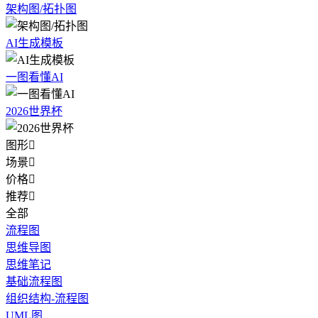
架构图/拓扑图
AI生成模板
一图看懂AI
2026世界杯
图形

场景

价格

推荐

全部
流程图
思维导图
思维笔记
基础流程图
组织结构-流程图
UML图