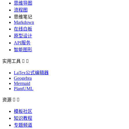
思维导图
流程图
思维笔记
Markdown
在线白板
原型设计
API服务
智能图形
实用工具


LaTex公式编辑器
Geogebra
Mermaid
PlantUML
资源


模板社区
知识教程
专题频道