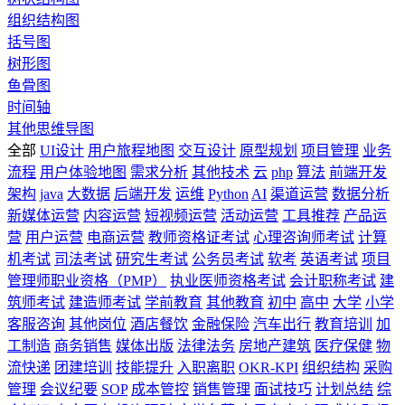
组织结构图
括号图
树形图
鱼骨图
时间轴
其他思维导图
全部
UI设计
用户旅程地图
交互设计
原型规划
项目管理
业务
流程
用户体验地图
需求分析
其他技术
云
php
算法
前端开发
架构
java
大数据
后端开发
运维
Python
AI
渠道运营
数据分析
新媒体运营
内容运营
短视频运营
活动运营
工具推荐
产品运
营
用户运营
电商运营
教师资格证考试
心理咨询师考试
计算
机考试
司法考试
研究生考试
公务员考试
软考
英语考试
项目
管理师职业资格（PMP）
执业医师资格考试
会计职称考试
建
筑师考试
建造师考试
学前教育
其他教育
初中
高中
大学
小学
客服咨询
其他岗位
酒店餐饮
金融保险
汽车出行
教育培训
加
工制造
商务销售
媒体出版
法律法务
房地产建筑
医疗保健
物
流快递
团建培训
技能提升
入职离职
OKR-KPI
组织结构
采购
管理
会议纪要
SOP
成本管控
销售管理
面试技巧
计划总结
综