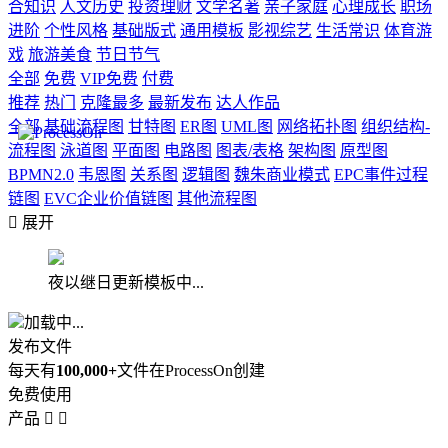
合知识
人文历史
投资理财
文学名著
亲子家庭
心理成长
职场
进阶
个性风格
基础版式
通用模板
影视综艺
生活常识
体育游
戏
旅游美食
节日节气
全部
免费
VIP免费
付费
推荐
热门
克隆最多
最新发布
达人作品
全部
基础流程图
甘特图
ER图
UML图
网络拓扑图
组织结构-
流程图
泳道图
平面图
电路图
图表/表格
架构图
原型图
BPMN2.0
韦恩图
关系图
逻辑图
魏朱商业模式
EPC事件过程
链图
EVC企业价值链图
其他流程图

展开
夜以继日更新模板中...
加载中...
发布文件
每天有
100,000+
文件在ProcessOn创建
免费使用
产品

