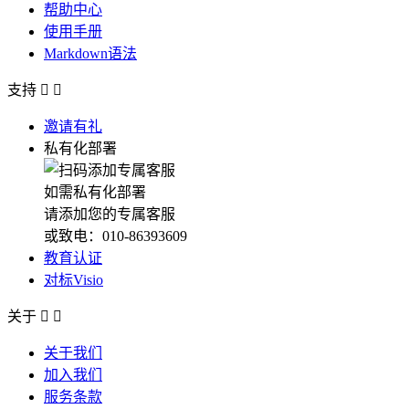
帮助中心
使用手册
Markdown语法
支持


邀请有礼
私有化部署
如需私有化部署
请添加您的专属客服
或致电：010-86393609
教育认证
对标Visio
关于


关于我们
加入我们
服务条款