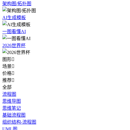
架构图/拓扑图
AI生成模板
一图看懂AI
2026世界杯
图形

场景

价格

推荐

全部
流程图
思维导图
思维笔记
基础流程图
组织结构-流程图
UML图