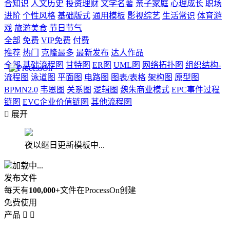
合知识
人文历史
投资理财
文学名著
亲子家庭
心理成长
职场
进阶
个性风格
基础版式
通用模板
影视综艺
生活常识
体育游
戏
旅游美食
节日节气
全部
免费
VIP免费
付费
推荐
热门
克隆最多
最新发布
达人作品
全部
基础流程图
甘特图
ER图
UML图
网络拓扑图
组织结构-
流程图
泳道图
平面图
电路图
图表/表格
架构图
原型图
BPMN2.0
韦恩图
关系图
逻辑图
魏朱商业模式
EPC事件过程
链图
EVC企业价值链图
其他流程图

展开
夜以继日更新模板中...
加载中...
发布文件
每天有
100,000+
文件在ProcessOn创建
免费使用
产品

