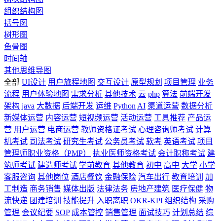
组织结构图
括号图
树形图
鱼骨图
时间轴
其他思维导图
全部
UI设计
用户旅程地图
交互设计
原型规划
项目管理
业务
流程
用户体验地图
需求分析
其他技术
云
php
算法
前端开发
架构
java
大数据
后端开发
运维
Python
AI
渠道运营
数据分析
新媒体运营
内容运营
短视频运营
活动运营
工具推荐
产品运
营
用户运营
电商运营
教师资格证考试
心理咨询师考试
计算
机考试
司法考试
研究生考试
公务员考试
软考
英语考试
项目
管理师职业资格（PMP）
执业医师资格考试
会计职称考试
建
筑师考试
建造师考试
学前教育
其他教育
初中
高中
大学
小学
客服咨询
其他岗位
酒店餐饮
金融保险
汽车出行
教育培训
加
工制造
商务销售
媒体出版
法律法务
房地产建筑
医疗保健
物
流快递
团建培训
技能提升
入职离职
OKR-KPI
组织结构
采购
管理
会议纪要
SOP
成本管控
销售管理
面试技巧
计划总结
综