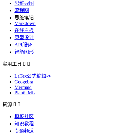
思维导图
流程图
思维笔记
Markdown
在线白板
原型设计
API服务
智能图形
实用工具


LaTex公式编辑器
Geogebra
Mermaid
PlantUML
资源


模板社区
知识教程
专题频道