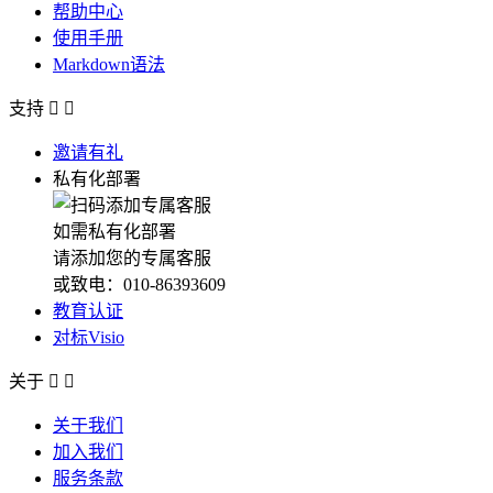
帮助中心
使用手册
Markdown语法
支持


邀请有礼
私有化部署
如需私有化部署
请添加您的专属客服
或致电：010-86393609
教育认证
对标Visio
关于


关于我们
加入我们
服务条款