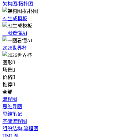
架构图/拓扑图
AI生成模板
一图看懂AI
2026世界杯
图形

场景

价格

推荐

全部
流程图
思维导图
思维笔记
基础流程图
组织结构-流程图
UML图