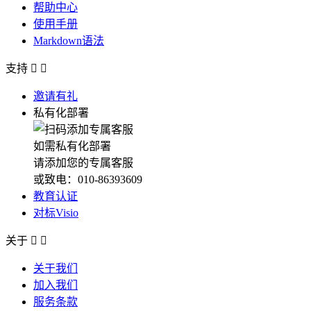
帮助中心
使用手册
Markdown语法
支持


邀请有礼
私有化部署
如需私有化部署
请添加您的专属客服
或致电：010-86393609
教育认证
对标Visio
关于


关于我们
加入我们
服务条款