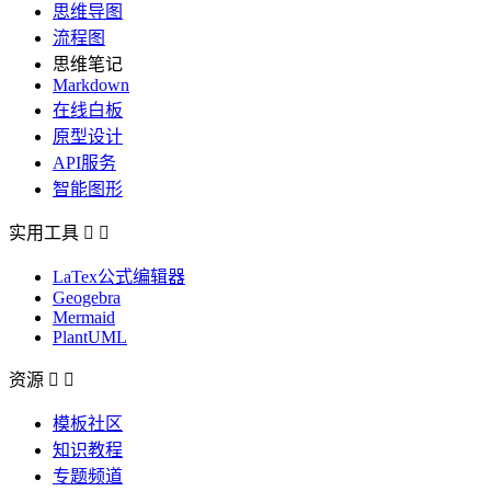
思维导图
流程图
思维笔记
Markdown
在线白板
原型设计
API服务
智能图形
实用工具


LaTex公式编辑器
Geogebra
Mermaid
PlantUML
资源


模板社区
知识教程
专题频道