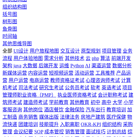
组织结构图
括号图
树形图
鱼骨图
时间轴
其他思维导图
全部
UI设计
用户旅程地图
交互设计
原型规划
项目管理
业务
流程
用户体验地图
需求分析
其他技术
云
php
算法
前端开发
架构
java
大数据
后端开发
运维
Python
AI
渠道运营
数据分析
新媒体运营
内容运营
短视频运营
活动运营
工具推荐
产品运
营
用户运营
电商运营
教师资格证考试
心理咨询师考试
计算
机考试
司法考试
研究生考试
公务员考试
软考
英语考试
项目
管理师职业资格（PMP）
执业医师资格考试
会计职称考试
建
筑师考试
建造师考试
学前教育
其他教育
初中
高中
大学
小学
客服咨询
其他岗位
酒店餐饮
金融保险
汽车出行
教育培训
加
工制造
商务销售
媒体出版
法律法务
房地产建筑
医疗保健
物
流快递
团建培训
技能提升
入职离职
OKR-KPI
组织结构
采购
管理
会议纪要
SOP
成本管控
销售管理
面试技巧
计划总结
综