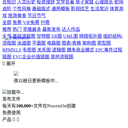
合知识
人文历史
投资理财
文学名著
亲子家庭
心理成长
职场
进阶
个性风格
基础版式
通用模板
影视综艺
生活常识
体育游
戏
旅游美食
节日节气
全部
免费
VIP免费
付费
推荐
热门
克隆最多
最新发布
达人作品
全部
基础流程图
甘特图
ER图
UML图
网络拓扑图
组织结构-
流程图
泳道图
平面图
电路图
图表/表格
架构图
原型图
BPMN2.0
韦恩图
关系图
逻辑图
魏朱商业模式
EPC事件过程
链图
EVC企业价值链图
其他流程图

展开
夜以继日更新模板中...
加载中...
发布文件
每天有
100,000+
文件在ProcessOn创建
免费使用
产品

