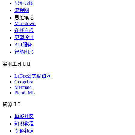
思维导图
流程图
思维笔记
Markdown
在线白板
原型设计
API服务
智能图形
实用工具


LaTex公式编辑器
Geogebra
Mermaid
PlantUML
资源


模板社区
知识教程
专题频道