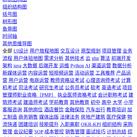
组织结构图
括号图
树形图
鱼骨图
时间轴
其他思维导图
全部
UI设计
用户旅程地图
交互设计
原型规划
项目管理
业务
流程
用户体验地图
需求分析
其他技术
云
php
算法
前端开发
架构
java
大数据
后端开发
运维
Python
AI
渠道运营
数据分析
新媒体运营
内容运营
短视频运营
活动运营
工具推荐
产品运
营
用户运营
电商运营
教师资格证考试
心理咨询师考试
计算
机考试
司法考试
研究生考试
公务员考试
软考
英语考试
项目
管理师职业资格（PMP）
执业医师资格考试
会计职称考试
建
筑师考试
建造师考试
学前教育
其他教育
初中
高中
大学
小学
客服咨询
其他岗位
酒店餐饮
金融保险
汽车出行
教育培训
加
工制造
商务销售
媒体出版
法律法务
房地产建筑
医疗保健
物
流快递
团建培训
技能提升
入职离职
OKR-KPI
组织结构
采购
管理
会议纪要
SOP
成本管控
销售管理
面试技巧
计划总结
综