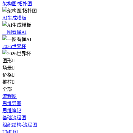
架构图/拓扑图
AI生成模板
一图看懂AI
2026世界杯
图形

场景

价格

推荐

全部
流程图
思维导图
思维笔记
基础流程图
组织结构-流程图
UML图