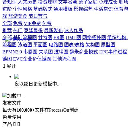
合知识
人文历史
投资理财
文学名著
亲子家庭
心理成长
职场
进阶
个性风格
基础版式
通用模板
影视综艺
生活常识
体育游
戏
旅游美食
节日节气
全部
免费
VIP免费
付费
推荐
热门
克隆最多
最新发布
达人作品
全部
基础流程图
甘特图
ER图
UML图
网络拓扑图
组织结构-
流程图
泳道图
平面图
电路图
图表/表格
架构图
原型图
BPMN2.0
韦恩图
关系图
逻辑图
魏朱商业模式
EPC事件过程
链图
EVC企业价值链图
其他流程图

展开
夜以继日更新模板中...
加载中...
发布文件
每天有
100,000+
文件在ProcessOn创建
免费使用
产品

