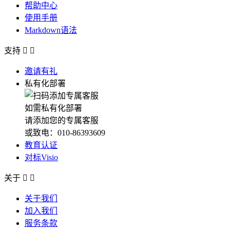
帮助中心
使用手册
Markdown语法
支持


邀请有礼
私有化部署
如需私有化部署
请添加您的专属客服
或致电：010-86393609
教育认证
对标Visio
关于


关于我们
加入我们
服务条款