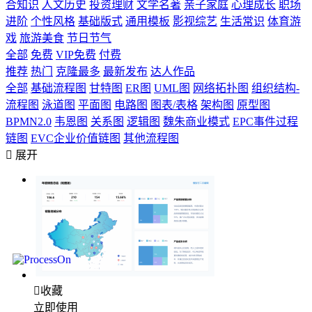
合知识
人文历史
投资理财
文学名著
亲子家庭
心理成长
职场
进阶
个性风格
基础版式
通用模板
影视综艺
生活常识
体育游
戏
旅游美食
节日节气
全部
免费
VIP免费
付费
推荐
热门
克隆最多
最新发布
达人作品
全部
基础流程图
甘特图
ER图
UML图
网络拓扑图
组织结构-
流程图
泳道图
平面图
电路图
图表/表格
架构图
原型图
BPMN2.0
韦恩图
关系图
逻辑图
魏朱商业模式
EPC事件过程
链图
EVC企业价值链图
其他流程图

展开

收藏
立即使用