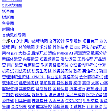
组织结构图
括号图
树形图
鱼骨图
时间轴
其他思维导图
全部
UI设计
用户旅程地图
交互设计
原型规划
项目管理
业务
流程
用户体验地图
需求分析
其他技术
云
php
算法
前端开发
架构
java
大数据
后端开发
运维
Python
AI
渠道运营
数据分析
新媒体运营
内容运营
短视频运营
活动运营
工具推荐
产品运
营
用户运营
电商运营
教师资格证考试
心理咨询师考试
计算
机考试
司法考试
研究生考试
公务员考试
软考
英语考试
项目
管理师职业资格（PMP）
执业医师资格考试
会计职称考试
建
筑师考试
建造师考试
学前教育
其他教育
初中
高中
大学
小学
客服咨询
其他岗位
酒店餐饮
金融保险
汽车出行
教育培训
加
工制造
商务销售
媒体出版
法律法务
房地产建筑
医疗保健
物
流快递
团建培训
技能提升
入职离职
OKR-KPI
组织结构
采购
管理
会议纪要
SOP
成本管控
销售管理
面试技巧
计划总结
综