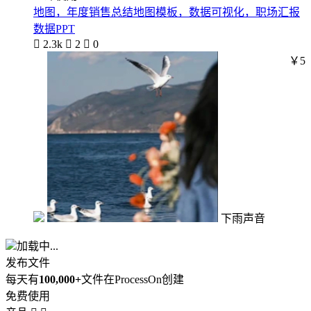
地图，年度销售总结地图模板，数据可视化，职场汇报
数据PPT

2.3k

2

0
￥5
下雨声音
加载中...
发布文件
每天有
100,000+
文件在ProcessOn创建
免费使用