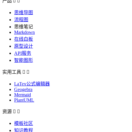
产品


思维导图
流程图
思维笔记
Markdown
在线白板
原型设计
API服务
智能图形
实用工具


LaTex公式编辑器
Geogebra
Mermaid
PlantUML
资源


模板社区
知识教程