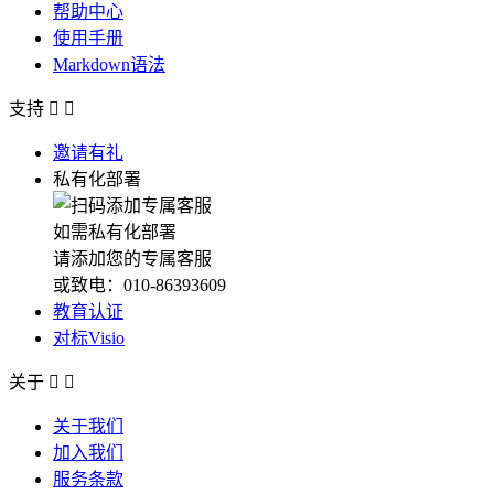
帮助中心
使用手册
Markdown语法
支持


邀请有礼
私有化部署
如需私有化部署
请添加您的专属客服
或致电：010-86393609
教育认证
对标Visio
关于


关于我们
加入我们
服务条款