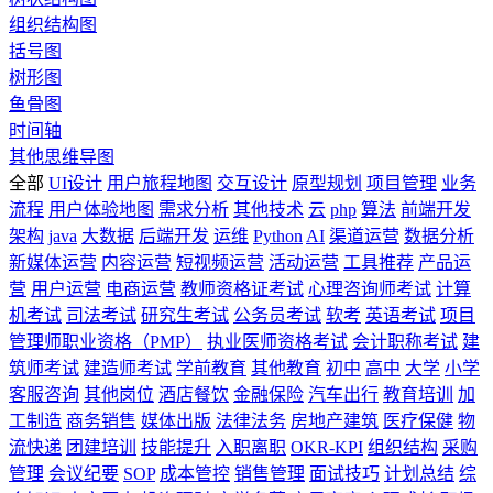
组织结构图
括号图
树形图
鱼骨图
时间轴
其他思维导图
全部
UI设计
用户旅程地图
交互设计
原型规划
项目管理
业务
流程
用户体验地图
需求分析
其他技术
云
php
算法
前端开发
架构
java
大数据
后端开发
运维
Python
AI
渠道运营
数据分析
新媒体运营
内容运营
短视频运营
活动运营
工具推荐
产品运
营
用户运营
电商运营
教师资格证考试
心理咨询师考试
计算
机考试
司法考试
研究生考试
公务员考试
软考
英语考试
项目
管理师职业资格（PMP）
执业医师资格考试
会计职称考试
建
筑师考试
建造师考试
学前教育
其他教育
初中
高中
大学
小学
客服咨询
其他岗位
酒店餐饮
金融保险
汽车出行
教育培训
加
工制造
商务销售
媒体出版
法律法务
房地产建筑
医疗保健
物
流快递
团建培训
技能提升
入职离职
OKR-KPI
组织结构
采购
管理
会议纪要
SOP
成本管控
销售管理
面试技巧
计划总结
综