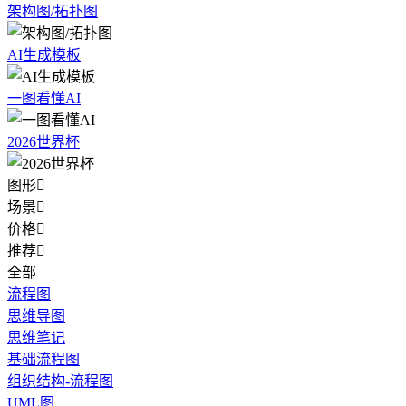
架构图/拓扑图
AI生成模板
一图看懂AI
2026世界杯
图形

场景

价格

推荐

全部
流程图
思维导图
思维笔记
基础流程图
组织结构-流程图
UML图