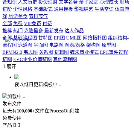
合知识
人文历史
投资理财
文学名著
亲子家庭
心理成长
职场
进阶
个性风格
基础版式
通用模板
影视综艺
生活常识
体育游
戏
旅游美食
节日节气
全部
免费
VIP免费
付费
推荐
热门
克隆最多
最新发布
达人作品
全部
基础流程图
甘特图
ER图
UML图
网络拓扑图
组织结构-
流程图
泳道图
平面图
电路图
图表/表格
架构图
原型图
BPMN2.0
韦恩图
关系图
逻辑图
魏朱商业模式
EPC事件过程
链图
EVC企业价值链图
其他流程图

展开
夜以继日更新模板中...
加载中...
发布文件
每天有
100,000+
文件在ProcessOn创建
免费使用
产品

