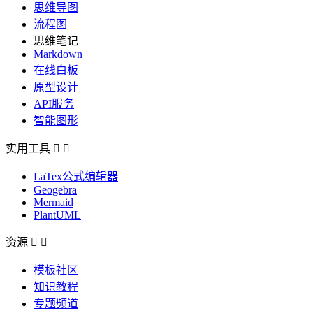
思维导图
流程图
思维笔记
Markdown
在线白板
原型设计
API服务
智能图形
实用工具


LaTex公式编辑器
Geogebra
Mermaid
PlantUML
资源


模板社区
知识教程
专题频道