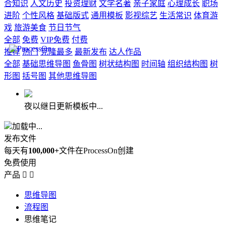
合知识
人文历史
投资理财
文学名著
亲子家庭
心理成长
职场
进阶
个性风格
基础版式
通用模板
影视综艺
生活常识
体育游
戏
旅游美食
节日节气
全部
免费
VIP免费
付费
推荐
热门
克隆最多
最新发布
达人作品
全部
基础思维导图
鱼骨图
树状结构图
时间轴
组织结构图
树
形图
括号图
其他思维导图
夜以继日更新模板中...
加载中...
发布文件
每天有
100,000+
文件在ProcessOn创建
免费使用
产品


思维导图
流程图
思维笔记