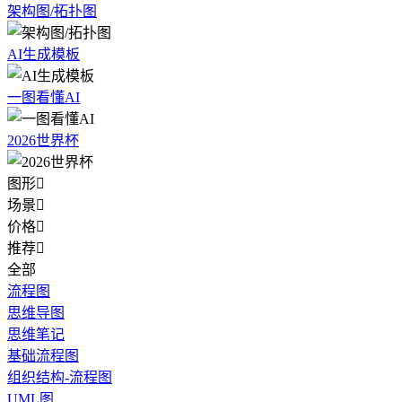
架构图/拓扑图
AI生成模板
一图看懂AI
2026世界杯
图形

场景

价格

推荐

全部
流程图
思维导图
思维笔记
基础流程图
组织结构-流程图
UML图