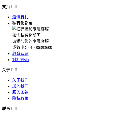
支持


邀请有礼
私有化部署
如需私有化部署
请添加您的专属客服
或致电：010-86393609
教育认证
对标Visio
关于


关于我们
加入我们
服务条款
隐私政策
联系

