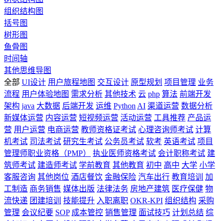
组织结构图
括号图
树形图
鱼骨图
时间轴
其他思维导图
全部
UI设计
用户旅程地图
交互设计
原型规划
项目管理
业务
流程
用户体验地图
需求分析
其他技术
云
php
算法
前端开发
架构
java
大数据
后端开发
运维
Python
AI
渠道运营
数据分析
新媒体运营
内容运营
短视频运营
活动运营
工具推荐
产品运
营
用户运营
电商运营
教师资格证考试
心理咨询师考试
计算
机考试
司法考试
研究生考试
公务员考试
软考
英语考试
项目
管理师职业资格（PMP）
执业医师资格考试
会计职称考试
建
筑师考试
建造师考试
学前教育
其他教育
初中
高中
大学
小学
客服咨询
其他岗位
酒店餐饮
金融保险
汽车出行
教育培训
加
工制造
商务销售
媒体出版
法律法务
房地产建筑
医疗保健
物
流快递
团建培训
技能提升
入职离职
OKR-KPI
组织结构
采购
管理
会议纪要
SOP
成本管控
销售管理
面试技巧
计划总结
综