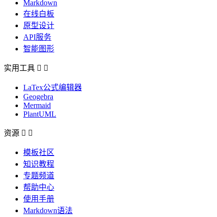
Markdown
在线白板
原型设计
API服务
智能图形
实用工具


LaTex公式编辑器
Geogebra
Mermaid
PlantUML
资源


模板社区
知识教程
专题频道
帮助中心
使用手册
Markdown语法