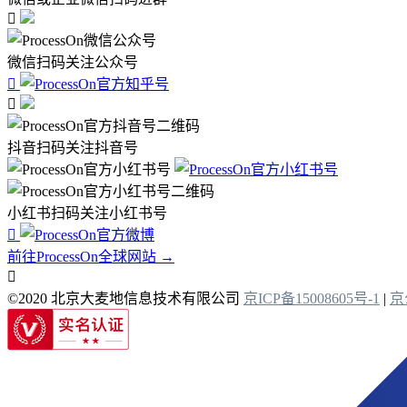

微信扫码关注公众号


抖音扫码关注抖音号
小红书扫码关注小红书号

前往ProcessOn全球网站 →

©2020 北京大麦地信息技术有限公司
京ICP备15008605号-1
|
京