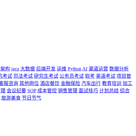
架构
java
大数据
后端开发
运维
Python
AI
渠道运营
数据分析
机考试
司法考试
研究生考试
公务员考试
软考
英语考试
项目管
客服咨询
其他岗位
酒店餐饮
金融保险
汽车出行
教育培训
加工
管理
会议纪要
SOP
成本管控
销售管理
面试技巧
计划总结
综合
旅游美食
节日节气