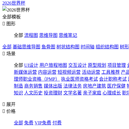
2026世界杯
全部模板

图形
全部
流程图
思维导图
思维笔记
全部
基础思维导图
鱼骨图
树状结构图
时间轴
组织结构图
树形

场景
全部
UI设计
用户旅程地图
交互设计
原型规划
项目管理
新媒体运营
内容运营
短视频运营
活动运营
工具推荐
产
理师职业资格（PMP）
执业医师资格考试
会计职称考试
制造
商务销售
媒体出版
法律法务
房地产建筑
医疗保健
知识
人文历史
投资理财
文学名著
亲子家庭
心理成长
职

展开

价格
全部
免费
VIP免费
付费