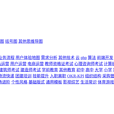
图
括号图
其他思维导图
业务流程
用户体验地图
需求分析
其他技术
云
php
算法
前端开发
品运营
用户运营
电商运营
教师资格证考试
心理咨询师考试
计算
建筑师考试
建造师考试
学前教育
其他教育
初中
高中
大学
小学
物流快递
团建培训
技能提升
入职离职
OKR-KPI
组织结构
采购
场进阶
个性风格
基础版式
通用模板
影视综艺
生活常识
体育游戏