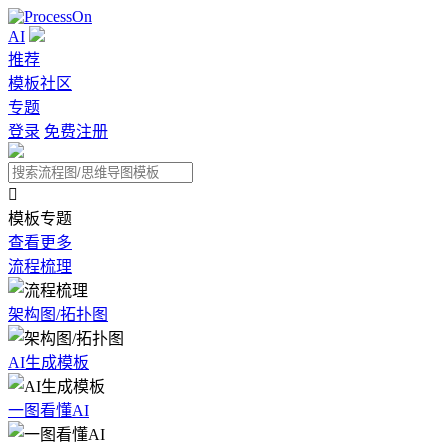
AI
推荐
模板社区
专题
登录
免费注册

模板专题
查看更多
流程梳理
架构图/拓扑图
AI生成模板
一图看懂AI