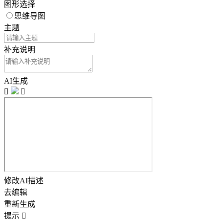
图形选择
思维导图
主题
补充说明
AI生成


修改AI描述
去编辑
重新生成
提示
