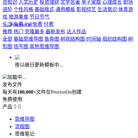
合知识
人文历史
投资理财
文学名著
亲子家庭
心理成长
职场
进阶
个性风格
基础版式
通用模板
影视综艺
生活常识
体育游
戏
旅游美食
节日节气
全部
免费
VIP免费
付费
推荐
热门
克隆最多
最新发布
达人作品
全部
基础思维导图
鱼骨图
树状结构图
时间轴
组织结构图
树
形图
括号图
其他思维导图
夜以继日更新模板中...
加载中...
发布文件
每天有
100,000+
文件在ProcessOn创建
免费使用
产品


思维导图
流程图
思维笔记