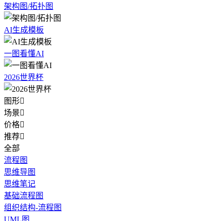
架构图/拓扑图
AI生成模板
一图看懂AI
2026世界杯
图形

场景

价格

推荐

全部
流程图
思维导图
思维笔记
基础流程图
组织结构-流程图
UML图