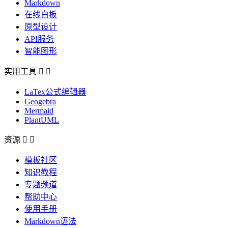
Markdown
在线白板
原型设计
API服务
智能图形
实用工具


LaTex公式编辑器
Geogebra
Mermaid
PlantUML
资源


模板社区
知识教程
专题频道
帮助中心
使用手册
Markdown语法