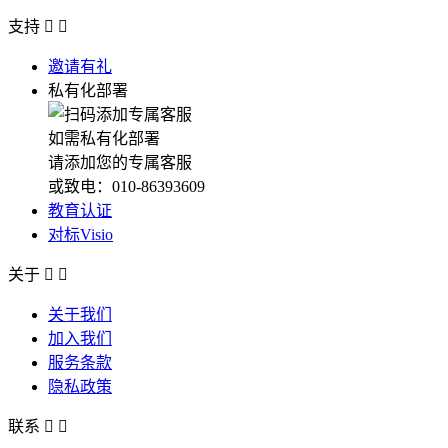
支持


邀请有礼
私有化部署
如需私有化部署
请添加您的专属客服
或致电：010-86393609
教育认证
对标Visio
关于


关于我们
加入我们
服务条款
隐私政策
联系

