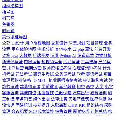
组织结构图
括号图
树形图
鱼骨图
时间轴
其他思维导图
全部
UI设计
用户旅程地图
交互设计
原型规划
项目管理
业务
流程
用户体验地图
需求分析
其他技术
云
php
算法
前端开发
架构
java
大数据
后端开发
运维
Python
AI
渠道运营
数据分析
新媒体运营
内容运营
短视频运营
活动运营
工具推荐
产品运
营
用户运营
电商运营
教师资格证考试
心理咨询师考试
计算
机考试
司法考试
研究生考试
公务员考试
软考
英语考试
项目
管理师职业资格（PMP）
执业医师资格考试
会计职称考试
建
筑师考试
建造师考试
学前教育
其他教育
初中
高中
大学
小学
客服咨询
其他岗位
酒店餐饮
金融保险
汽车出行
教育培训
加
工制造
商务销售
媒体出版
法律法务
房地产建筑
医疗保健
物
流快递
团建培训
技能提升
入职离职
OKR-KPI
组织结构
采购
管理
会议纪要
SOP
成本管控
销售管理
面试技巧
计划总结
综