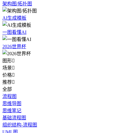
架构图/拓扑图
AI生成模板
一图看懂AI
2026世界杯
图形

场景

价格

推荐

全部
流程图
思维导图
思维笔记
基础流程图
组织结构-流程图
UML图