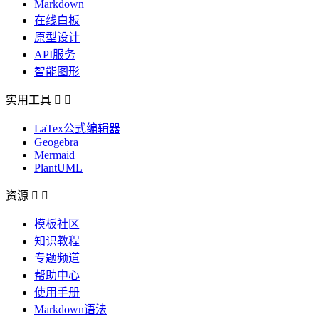
Markdown
在线白板
原型设计
API服务
智能图形
实用工具


LaTex公式编辑器
Geogebra
Mermaid
PlantUML
资源


模板社区
知识教程
专题频道
帮助中心
使用手册
Markdown语法