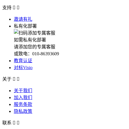
支持


邀请有礼
私有化部署
如需私有化部署
请添加您的专属客服
或致电：010-86393609
教育认证
对标Visio
关于


关于我们
加入我们
服务条款
隐私政策
联系

