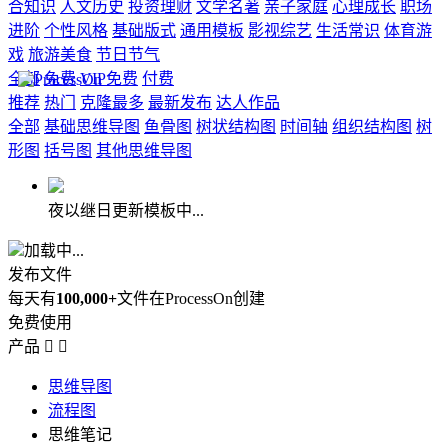
合知识
人文历史
投资理财
文学名著
亲子家庭
心理成长
职场
进阶
个性风格
基础版式
通用模板
影视综艺
生活常识
体育游
戏
旅游美食
节日节气
全部
免费
VIP免费
付费
推荐
热门
克隆最多
最新发布
达人作品
全部
基础思维导图
鱼骨图
树状结构图
时间轴
组织结构图
树
形图
括号图
其他思维导图
夜以继日更新模板中...
加载中...
发布文件
每天有
100,000+
文件在ProcessOn创建
免费使用
产品


思维导图
流程图
思维笔记