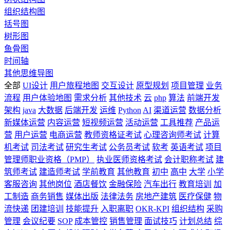
组织结构图
括号图
树形图
鱼骨图
时间轴
其他思维导图
全部
UI设计
用户旅程地图
交互设计
原型规划
项目管理
业务
流程
用户体验地图
需求分析
其他技术
云
php
算法
前端开发
架构
java
大数据
后端开发
运维
Python
AI
渠道运营
数据分析
新媒体运营
内容运营
短视频运营
活动运营
工具推荐
产品运
营
用户运营
电商运营
教师资格证考试
心理咨询师考试
计算
机考试
司法考试
研究生考试
公务员考试
软考
英语考试
项目
管理师职业资格（PMP）
执业医师资格考试
会计职称考试
建
筑师考试
建造师考试
学前教育
其他教育
初中
高中
大学
小学
客服咨询
其他岗位
酒店餐饮
金融保险
汽车出行
教育培训
加
工制造
商务销售
媒体出版
法律法务
房地产建筑
医疗保健
物
流快递
团建培训
技能提升
入职离职
OKR-KPI
组织结构
采购
管理
会议纪要
SOP
成本管控
销售管理
面试技巧
计划总结
综