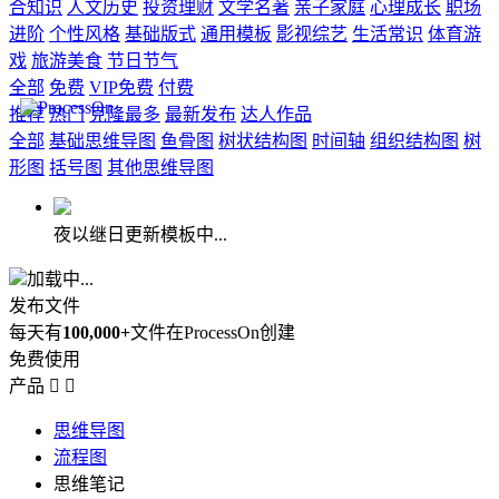
合知识
人文历史
投资理财
文学名著
亲子家庭
心理成长
职场
进阶
个性风格
基础版式
通用模板
影视综艺
生活常识
体育游
戏
旅游美食
节日节气
全部
免费
VIP免费
付费
推荐
热门
克隆最多
最新发布
达人作品
全部
基础思维导图
鱼骨图
树状结构图
时间轴
组织结构图
树
形图
括号图
其他思维导图
夜以继日更新模板中...
加载中...
发布文件
每天有
100,000+
文件在ProcessOn创建
免费使用
产品


思维导图
流程图
思维笔记