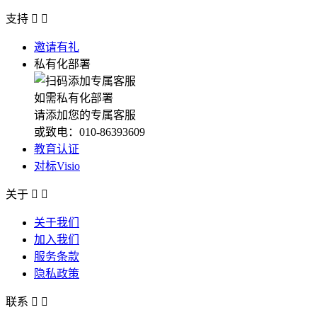
支持


邀请有礼
私有化部署
如需私有化部署
请添加您的专属客服
或致电：010-86393609
教育认证
对标Visio
关于


关于我们
加入我们
服务条款
隐私政策
联系

