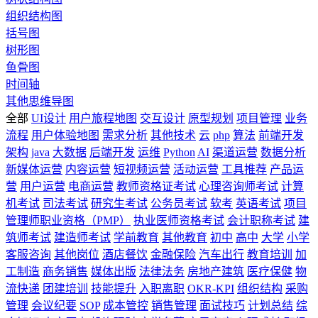
组织结构图
括号图
树形图
鱼骨图
时间轴
其他思维导图
全部
UI设计
用户旅程地图
交互设计
原型规划
项目管理
业务
流程
用户体验地图
需求分析
其他技术
云
php
算法
前端开发
架构
java
大数据
后端开发
运维
Python
AI
渠道运营
数据分析
新媒体运营
内容运营
短视频运营
活动运营
工具推荐
产品运
营
用户运营
电商运营
教师资格证考试
心理咨询师考试
计算
机考试
司法考试
研究生考试
公务员考试
软考
英语考试
项目
管理师职业资格（PMP）
执业医师资格考试
会计职称考试
建
筑师考试
建造师考试
学前教育
其他教育
初中
高中
大学
小学
客服咨询
其他岗位
酒店餐饮
金融保险
汽车出行
教育培训
加
工制造
商务销售
媒体出版
法律法务
房地产建筑
医疗保健
物
流快递
团建培训
技能提升
入职离职
OKR-KPI
组织结构
采购
管理
会议纪要
SOP
成本管控
销售管理
面试技巧
计划总结
综