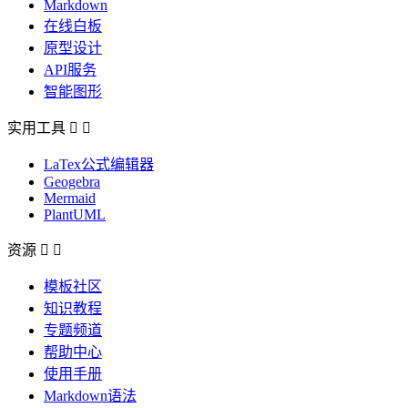
Markdown
在线白板
原型设计
API服务
智能图形
实用工具


LaTex公式编辑器
Geogebra
Mermaid
PlantUML
资源


模板社区
知识教程
专题频道
帮助中心
使用手册
Markdown语法