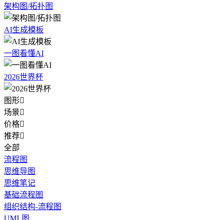
架构图/拓扑图
AI生成模板
一图看懂AI
2026世界杯
图形

场景

价格

推荐

全部
流程图
思维导图
思维笔记
基础流程图
组织结构-流程图
UML图