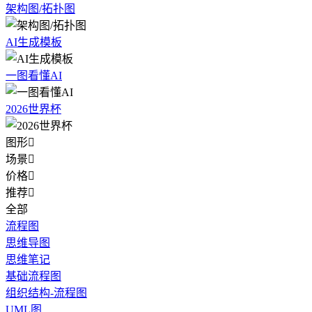
架构图/拓扑图
AI生成模板
一图看懂AI
2026世界杯
图形

场景

价格

推荐

全部
流程图
思维导图
思维笔记
基础流程图
组织结构-流程图
UML图