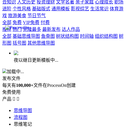
合知识
人文历史
投资理财
文学名著
亲子家庭
心理成长
职场
进阶
个性风格
基础版式
通用模板
影视综艺
生活常识
体育游
戏
旅游美食
节日节气
全部
免费
VIP免费
付费
推荐
热门
克隆最多
最新发布
达人作品
全部
基础思维导图
鱼骨图
树状结构图
时间轴
组织结构图
树
形图
括号图
其他思维导图
夜以继日更新模板中...
加载中...
发布文件
每天有
100,000+
文件在ProcessOn创建
免费使用
产品


思维导图
流程图
思维笔记