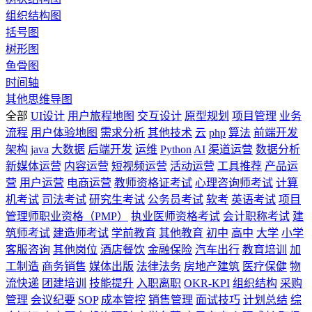
组织结构图
括号图
树形图
鱼骨图
时间轴
其他思维导图
全部
UI设计
用户旅程地图
交互设计
原型规划
项目管理
业务
流程
用户体验地图
需求分析
其他技术
云
php
算法
前端开发
架构
java
大数据
后端开发
运维
Python
AI
渠道运营
数据分析
新媒体运营
内容运营
短视频运营
活动运营
工具推荐
产品运
营
用户运营
电商运营
教师资格证考试
心理咨询师考试
计算
机考试
司法考试
研究生考试
公务员考试
软考
英语考试
项目
管理师职业资格（PMP）
执业医师资格考试
会计职称考试
建
筑师考试
建造师考试
学前教育
其他教育
初中
高中
大学
小学
客服咨询
其他岗位
酒店餐饮
金融保险
汽车出行
教育培训
加
工制造
商务销售
媒体出版
法律法务
房地产建筑
医疗保健
物
流快递
团建培训
技能提升
入职离职
OKR-KPI
组织结构
采购
管理
会议纪要
SOP
成本管控
销售管理
面试技巧
计划总结
综