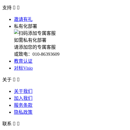
支持


邀请有礼
私有化部署
如需私有化部署
请添加您的专属客服
或致电：010-86393609
教育认证
对标Visio
关于


关于我们
加入我们
服务条款
隐私政策
联系

