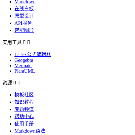
Markdown
在线白板
原型设计
API服务
智能图形
实用工具


LaTex公式编辑器
Geogebra
Mermaid
PlantUML
资源


模板社区
知识教程
专题频道
帮助中心
使用手册
Markdown语法