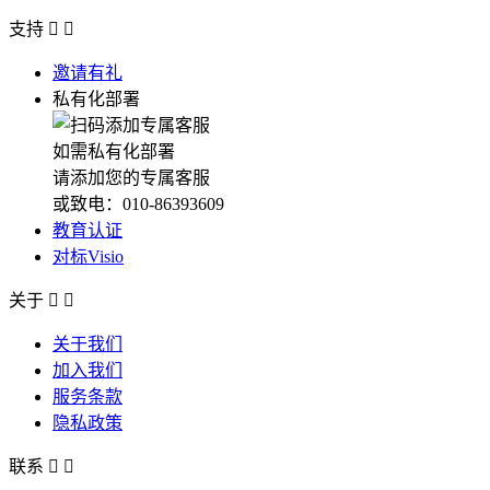
支持


邀请有礼
私有化部署
如需私有化部署
请添加您的专属客服
或致电：010-86393609
教育认证
对标Visio
关于


关于我们
加入我们
服务条款
隐私政策
联系

