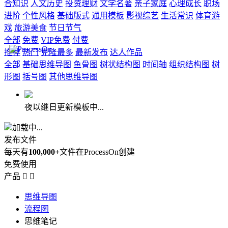
合知识
人文历史
投资理财
文学名著
亲子家庭
心理成长
职场
进阶
个性风格
基础版式
通用模板
影视综艺
生活常识
体育游
戏
旅游美食
节日节气
全部
免费
VIP免费
付费
推荐
热门
克隆最多
最新发布
达人作品
全部
基础思维导图
鱼骨图
树状结构图
时间轴
组织结构图
树
形图
括号图
其他思维导图
夜以继日更新模板中...
加载中...
发布文件
每天有
100,000+
文件在ProcessOn创建
免费使用
产品


思维导图
流程图
思维笔记