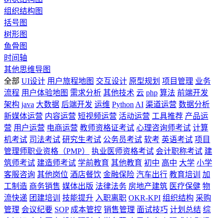
组织结构图
括号图
树形图
鱼骨图
时间轴
其他思维导图
全部
UI设计
用户旅程地图
交互设计
原型规划
项目管理
业务
流程
用户体验地图
需求分析
其他技术
云
php
算法
前端开发
架构
java
大数据
后端开发
运维
Python
AI
渠道运营
数据分析
新媒体运营
内容运营
短视频运营
活动运营
工具推荐
产品运
营
用户运营
电商运营
教师资格证考试
心理咨询师考试
计算
机考试
司法考试
研究生考试
公务员考试
软考
英语考试
项目
管理师职业资格（PMP）
执业医师资格考试
会计职称考试
建
筑师考试
建造师考试
学前教育
其他教育
初中
高中
大学
小学
客服咨询
其他岗位
酒店餐饮
金融保险
汽车出行
教育培训
加
工制造
商务销售
媒体出版
法律法务
房地产建筑
医疗保健
物
流快递
团建培训
技能提升
入职离职
OKR-KPI
组织结构
采购
管理
会议纪要
SOP
成本管控
销售管理
面试技巧
计划总结
综