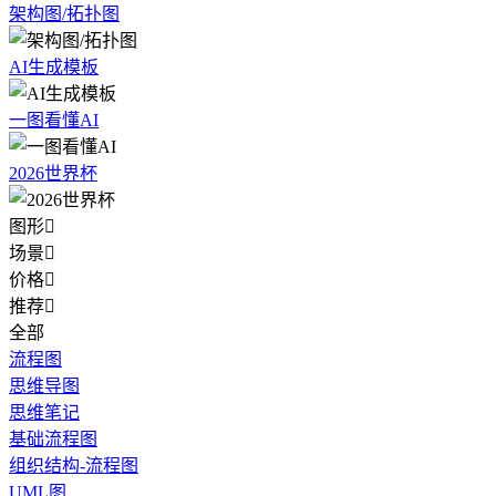
架构图/拓扑图
AI生成模板
一图看懂AI
2026世界杯
图形

场景

价格

推荐

全部
流程图
思维导图
思维笔记
基础流程图
组织结构-流程图
UML图