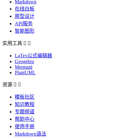
Markdown
在线白板
原型设计
API服务
智能图形
实用工具


LaTex公式编辑器
Geogebra
Mermaid
PlantUML
资源


模板社区
知识教程
专题频道
帮助中心
使用手册
Markdown语法