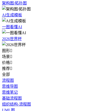
架构图/拓扑图
AI生成模板
一图看懂AI
2026世界杯
图形

场景

价格

推荐

全部
流程图
思维导图
思维笔记
基础流程图
组织结构-流程图
UML图