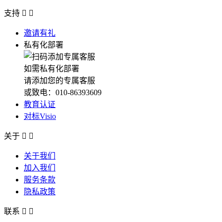
支持


邀请有礼
私有化部署
如需私有化部署
请添加您的专属客服
或致电：010-86393609
教育认证
对标Visio
关于


关于我们
加入我们
服务条款
隐私政策
联系

