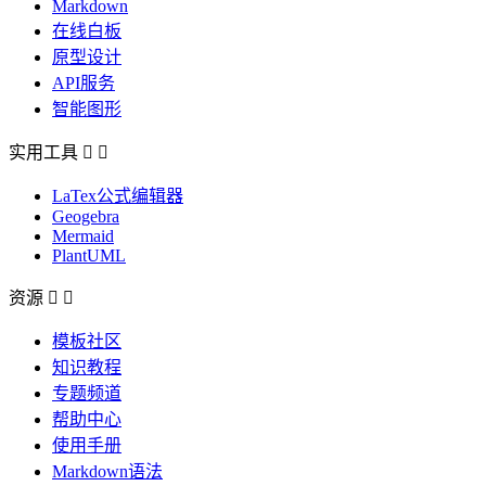
Markdown
在线白板
原型设计
API服务
智能图形
实用工具


LaTex公式编辑器
Geogebra
Mermaid
PlantUML
资源


模板社区
知识教程
专题频道
帮助中心
使用手册
Markdown语法