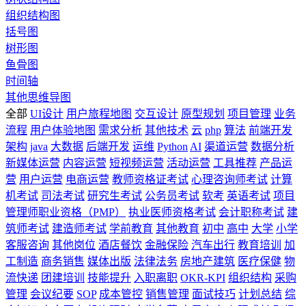
组织结构图
括号图
树形图
鱼骨图
时间轴
其他思维导图
全部
UI设计
用户旅程地图
交互设计
原型规划
项目管理
业务
流程
用户体验地图
需求分析
其他技术
云
php
算法
前端开发
架构
java
大数据
后端开发
运维
Python
AI
渠道运营
数据分析
新媒体运营
内容运营
短视频运营
活动运营
工具推荐
产品运
营
用户运营
电商运营
教师资格证考试
心理咨询师考试
计算
机考试
司法考试
研究生考试
公务员考试
软考
英语考试
项目
管理师职业资格（PMP）
执业医师资格考试
会计职称考试
建
筑师考试
建造师考试
学前教育
其他教育
初中
高中
大学
小学
客服咨询
其他岗位
酒店餐饮
金融保险
汽车出行
教育培训
加
工制造
商务销售
媒体出版
法律法务
房地产建筑
医疗保健
物
流快递
团建培训
技能提升
入职离职
OKR-KPI
组织结构
采购
管理
会议纪要
SOP
成本管控
销售管理
面试技巧
计划总结
综