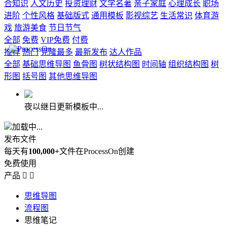
合知识
人文历史
投资理财
文学名著
亲子家庭
心理成长
职场
进阶
个性风格
基础版式
通用模板
影视综艺
生活常识
体育游
戏
旅游美食
节日节气
全部
免费
VIP免费
付费
推荐
热门
克隆最多
最新发布
达人作品
全部
基础思维导图
鱼骨图
树状结构图
时间轴
组织结构图
树
形图
括号图
其他思维导图
夜以继日更新模板中...
加载中...
发布文件
每天有
100,000+
文件在ProcessOn创建
免费使用
产品


思维导图
流程图
思维笔记