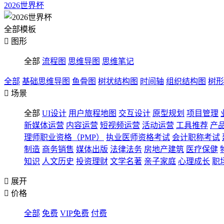
2026世界杯
全部模板

图形
全部
流程图
思维导图
思维笔记
全部
基础思维导图
鱼骨图
树状结构图
时间轴
组织结构图
树形

场景
全部
UI设计
用户旅程地图
交互设计
原型规划
项目管理
新媒体运营
内容运营
短视频运营
活动运营
工具推荐
产
理师职业资格（PMP）
执业医师资格考试
会计职称考试
制造
商务销售
媒体出版
法律法务
房地产建筑
医疗保健
知识
人文历史
投资理财
文学名著
亲子家庭
心理成长
职

展开

价格
全部
免费
VIP免费
付费