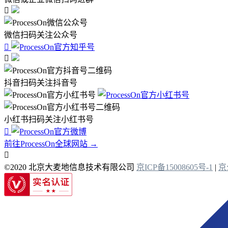

微信扫码关注公众号


抖音扫码关注抖音号
小红书扫码关注小红书号

前往ProcessOn全球网站 →

©2020 北京大麦地信息技术有限公司
京ICP备15008605号-1
|
京