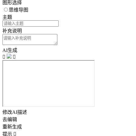
图形选择
思维导图
主题
补充说明
AI生成


修改AI描述
去编辑
重新生成
提示
