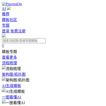
AI
推荐
模板社区
专题
登录
免费注册

模板专题
查看更多
流程梳理
架构图/拓扑图
AI生成模板
一图看懂AI