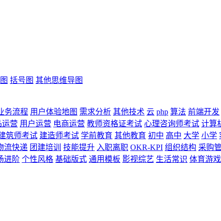
图
括号图
其他思维导图
业务流程
用户体验地图
需求分析
其他技术
云
php
算法
前端开发
品运营
用户运营
电商运营
教师资格证考试
心理咨询师考试
计算
建筑师考试
建造师考试
学前教育
其他教育
初中
高中
大学
小学
物流快递
团建培训
技能提升
入职离职
OKR-KPI
组织结构
采购
场进阶
个性风格
基础版式
通用模板
影视综艺
生活常识
体育游戏