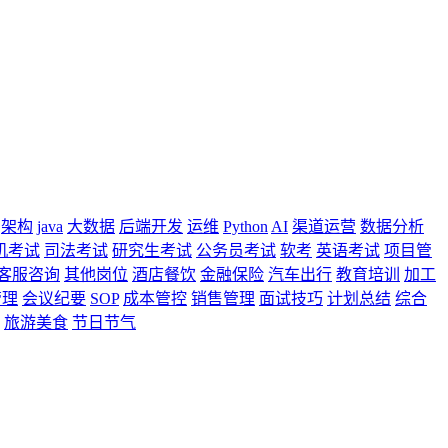
架构
java
大数据
后端开发
运维
Python
AI
渠道运营
数据分析
机考试
司法考试
研究生考试
公务员考试
软考
英语考试
项目管
客服咨询
其他岗位
酒店餐饮
金融保险
汽车出行
教育培训
加工
管理
会议纪要
SOP
成本管控
销售管理
面试技巧
计划总结
综合
旅游美食
节日节气