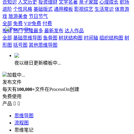
合知识
人文历史
投资理财
文学名著
亲子家庭
心理成长
职场
进阶
个性风格
基础版式
通用模板
影视综艺
生活常识
体育游
戏
旅游美食
节日节气
全部
免费
VIP免费
付费
推荐
热门
克隆最多
最新发布
达人作品
全部
基础思维导图
鱼骨图
树状结构图
时间轴
组织结构图
树
形图
括号图
其他思维导图
夜以继日更新模板中...
加载中...
发布文件
每天有
100,000+
文件在ProcessOn创建
免费使用
产品


思维导图
流程图
思维笔记