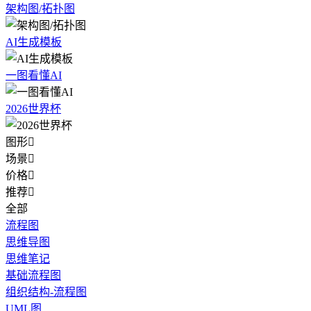
架构图/拓扑图
AI生成模板
一图看懂AI
2026世界杯
图形

场景

价格

推荐

全部
流程图
思维导图
思维笔记
基础流程图
组织结构-流程图
UML图