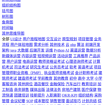
组织结构图
括号图
树形图
鱼骨图
时间轴
其他思维导图
全部
UI设计
用户旅程地图
交互设计
原型规划
项目管理
业务
流程
用户体验地图
需求分析
其他技术
云
php
算法
前端开发
架构
java
大数据
后端开发
运维
Python
AI
渠道运营
数据分析
新媒体运营
内容运营
短视频运营
活动运营
工具推荐
产品运
营
用户运营
电商运营
教师资格证考试
心理咨询师考试
计算
机考试
司法考试
研究生考试
公务员考试
软考
英语考试
项目
管理师职业资格（PMP）
执业医师资格考试
会计职称考试
建
筑师考试
建造师考试
学前教育
其他教育
初中
高中
大学
小学
客服咨询
其他岗位
酒店餐饮
金融保险
汽车出行
教育培训
加
工制造
商务销售
媒体出版
法律法务
房地产建筑
医疗保健
物
流快递
团建培训
技能提升
入职离职
OKR-KPI
组织结构
采购
管理
会议纪要
SOP
成本管控
销售管理
面试技巧
计划总结
综