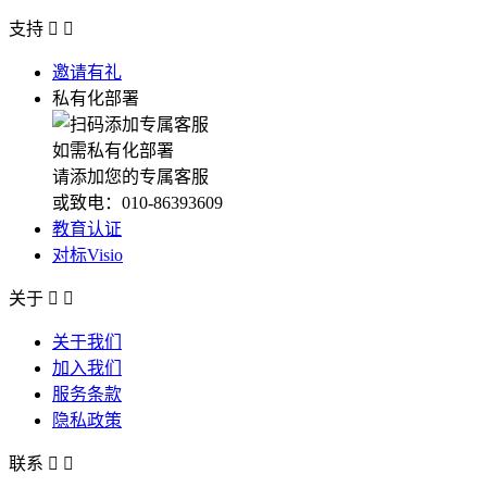
支持


邀请有礼
私有化部署
如需私有化部署
请添加您的专属客服
或致电：010-86393609
教育认证
对标Visio
关于


关于我们
加入我们
服务条款
隐私政策
联系

