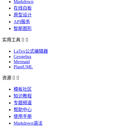
Markdown
在线白板
原型设计
API服务
智能图形
实用工具


LaTex公式编辑器
Geogebra
Mermaid
PlantUML
资源


模板社区
知识教程
专题频道
帮助中心
使用手册
Markdown语法