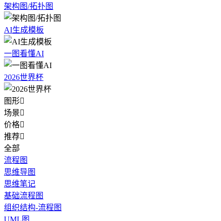
架构图/拓扑图
AI生成模板
一图看懂AI
2026世界杯
图形

场景

价格

推荐

全部
流程图
思维导图
思维笔记
基础流程图
组织结构-流程图
UML图