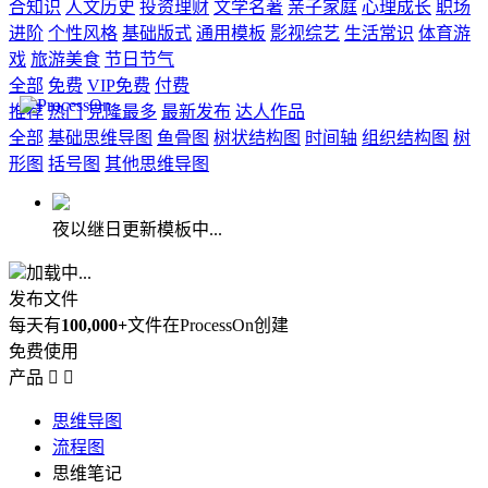
合知识
人文历史
投资理财
文学名著
亲子家庭
心理成长
职场
进阶
个性风格
基础版式
通用模板
影视综艺
生活常识
体育游
戏
旅游美食
节日节气
全部
免费
VIP免费
付费
推荐
热门
克隆最多
最新发布
达人作品
全部
基础思维导图
鱼骨图
树状结构图
时间轴
组织结构图
树
形图
括号图
其他思维导图
夜以继日更新模板中...
加载中...
发布文件
每天有
100,000+
文件在ProcessOn创建
免费使用
产品


思维导图
流程图
思维笔记