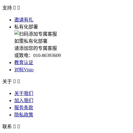
支持


邀请有礼
私有化部署
如需私有化部署
请添加您的专属客服
或致电：010-86393609
教育认证
对标Visio
关于


关于我们
加入我们
服务条款
隐私政策
联系

