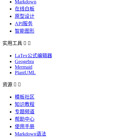
Markdown
在线白板
原型设计
API服务
智能图形
实用工具


LaTex公式编辑器
Geogebra
Mermaid
PlantUML
资源


模板社区
知识教程
专题频道
帮助中心
使用手册
Markdown语法