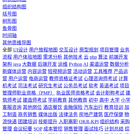
组织结构图
括号图
树形图
鱼骨图
时间轴
其他思维导图
全部
UI设计
用户旅程地图
交互设计
原型规划
项目管理
业务
流程
用户体验地图
需求分析
其他技术
云
php
算法
前端开发
架构
java
大数据
后端开发
运维
Python
AI
渠道运营
数据分析
新媒体运营
内容运营
短视频运营
活动运营
工具推荐
产品运
营
用户运营
电商运营
教师资格证考试
心理咨询师考试
计算
机考试
司法考试
研究生考试
公务员考试
软考
英语考试
项目
管理师职业资格（PMP）
执业医师资格考试
会计职称考试
建
筑师考试
建造师考试
学前教育
其他教育
初中
高中
大学
小学
客服咨询
其他岗位
酒店餐饮
金融保险
汽车出行
教育培训
加
工制造
商务销售
媒体出版
法律法务
房地产建筑
医疗保健
物
流快递
团建培训
技能提升
入职离职
OKR-KPI
组织结构
采购
管理
会议纪要
SOP
成本管控
销售管理
面试技巧
计划总结
综