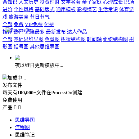
合知识
人文历史
投资理财
文学名著
亲子家庭
心理成长
职场
进阶
个性风格
基础版式
通用模板
影视综艺
生活常识
体育游
戏
旅游美食
节日节气
全部
免费
VIP免费
付费
推荐
热门
克隆最多
最新发布
达人作品
全部
基础思维导图
鱼骨图
树状结构图
时间轴
组织结构图
树
形图
括号图
其他思维导图
夜以继日更新模板中...
加载中...
发布文件
每天有
100,000+
文件在ProcessOn创建
免费使用
产品


思维导图
流程图
思维笔记