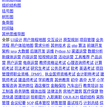
组织结构图
括号图
树形图
鱼骨图
时间轴
其他思维导图
全部
UI设计
用户旅程地图
交互设计
原型规划
项目管理
业务
流程
用户体验地图
需求分析
其他技术
云
php
算法
前端开发
架构
java
大数据
后端开发
运维
Python
AI
渠道运营
数据分析
新媒体运营
内容运营
短视频运营
活动运营
工具推荐
产品运
营
用户运营
电商运营
教师资格证考试
心理咨询师考试
计算
机考试
司法考试
研究生考试
公务员考试
软考
英语考试
项目
管理师职业资格（PMP）
执业医师资格考试
会计职称考试
建
筑师考试
建造师考试
学前教育
其他教育
初中
高中
大学
小学
客服咨询
其他岗位
酒店餐饮
金融保险
汽车出行
教育培训
加
工制造
商务销售
媒体出版
法律法务
房地产建筑
医疗保健
物
流快递
团建培训
技能提升
入职离职
OKR-KPI
组织结构
采购
管理
会议纪要
SOP
成本管控
销售管理
面试技巧
计划总结
综