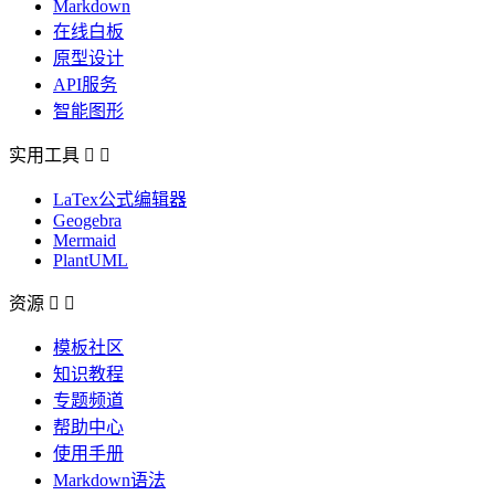
Markdown
在线白板
原型设计
API服务
智能图形
实用工具


LaTex公式编辑器
Geogebra
Mermaid
PlantUML
资源


模板社区
知识教程
专题频道
帮助中心
使用手册
Markdown语法