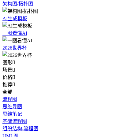
架构图/拓扑图
AI生成模板
一图看懂AI
2026世界杯
图形

场景

价格

推荐

全部
流程图
思维导图
思维笔记
基础流程图
组织结构-流程图
UML图