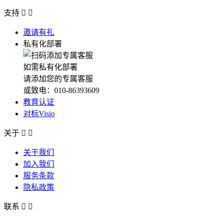
支持


邀请有礼
私有化部署
如需私有化部署
请添加您的专属客服
或致电：010-86393609
教育认证
对标Visio
关于


关于我们
加入我们
服务条款
隐私政策
联系

