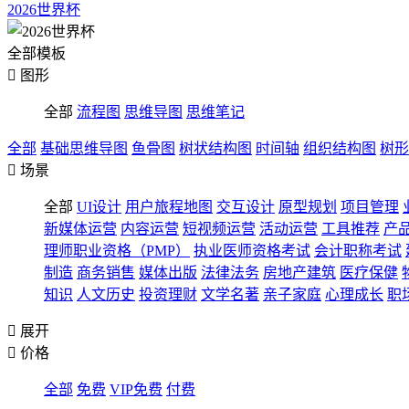
2026世界杯
全部模板

图形
全部
流程图
思维导图
思维笔记
全部
基础思维导图
鱼骨图
树状结构图
时间轴
组织结构图
树形

场景
全部
UI设计
用户旅程地图
交互设计
原型规划
项目管理
新媒体运营
内容运营
短视频运营
活动运营
工具推荐
产
理师职业资格（PMP）
执业医师资格考试
会计职称考试
制造
商务销售
媒体出版
法律法务
房地产建筑
医疗保健
知识
人文历史
投资理财
文学名著
亲子家庭
心理成长
职

展开

价格
全部
免费
VIP免费
付费