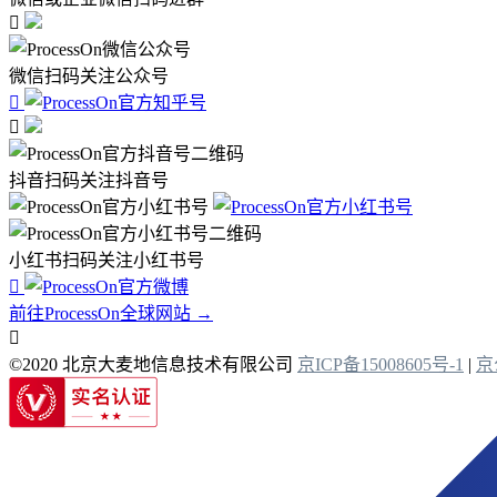

微信扫码关注公众号


抖音扫码关注抖音号
小红书扫码关注小红书号

前往ProcessOn全球网站 →

©2020 北京大麦地信息技术有限公司
京ICP备15008605号-1
|
京