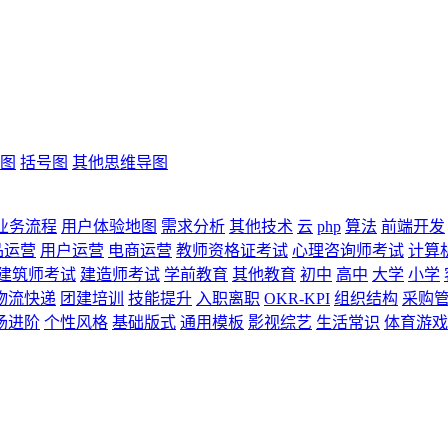
图
括号图
其他思维导图
业务流程
用户体验地图
需求分析
其他技术
云
php
算法
前端开发
品运营
用户运营
电商运营
教师资格证考试
心理咨询师考试
计算
建筑师考试
建造师考试
学前教育
其他教育
初中
高中
大学
小学
物流快递
团建培训
技能提升
入职离职
OKR-KPI
组织结构
采购
场进阶
个性风格
基础版式
通用模板
影视综艺
生活常识
体育游戏