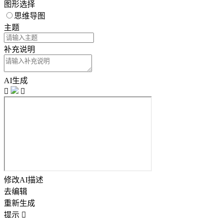
图形选择
思维导图
主题
补充说明
AI生成


修改AI描述
去编辑
重新生成
提示
