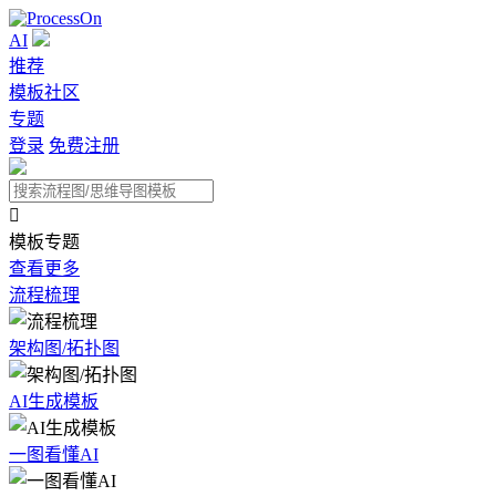
AI
推荐
模板社区
专题
登录
免费注册

模板专题
查看更多
流程梳理
架构图/拓扑图
AI生成模板
一图看懂AI