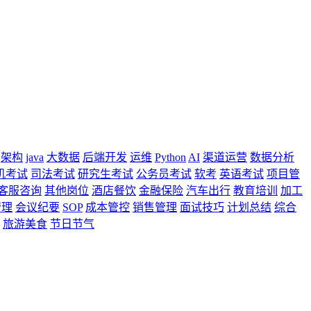
架构
java
大数据
后端开发
运维
Python
AI
渠道运营
数据分析
机考试
司法考试
研究生考试
公务员考试
软考
英语考试
项目管
客服咨询
其他岗位
酒店餐饮
金融保险
汽车出行
教育培训
加工
管理
会议纪要
SOP
成本管控
销售管理
面试技巧
计划总结
综合
旅游美食
节日节气