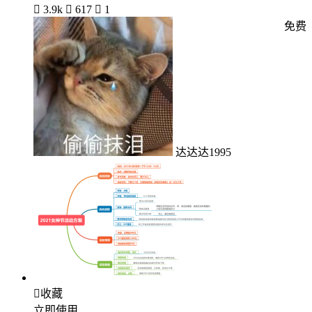

3.9k

617

1
免费
达达达1995

收藏
立即使用