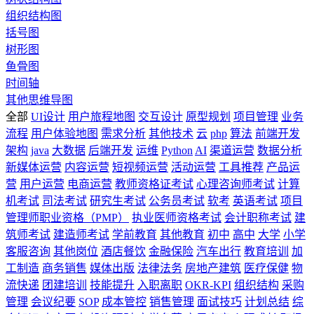
组织结构图
括号图
树形图
鱼骨图
时间轴
其他思维导图
全部
UI设计
用户旅程地图
交互设计
原型规划
项目管理
业务
流程
用户体验地图
需求分析
其他技术
云
php
算法
前端开发
架构
java
大数据
后端开发
运维
Python
AI
渠道运营
数据分析
新媒体运营
内容运营
短视频运营
活动运营
工具推荐
产品运
营
用户运营
电商运营
教师资格证考试
心理咨询师考试
计算
机考试
司法考试
研究生考试
公务员考试
软考
英语考试
项目
管理师职业资格（PMP）
执业医师资格考试
会计职称考试
建
筑师考试
建造师考试
学前教育
其他教育
初中
高中
大学
小学
客服咨询
其他岗位
酒店餐饮
金融保险
汽车出行
教育培训
加
工制造
商务销售
媒体出版
法律法务
房地产建筑
医疗保健
物
流快递
团建培训
技能提升
入职离职
OKR-KPI
组织结构
采购
管理
会议纪要
SOP
成本管控
销售管理
面试技巧
计划总结
综