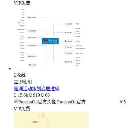
VIP免费

收藏
立即使用
脑洞活动策划底层逻辑

15.6k

919

66
ProcessOn官方
￥5
VIP免费