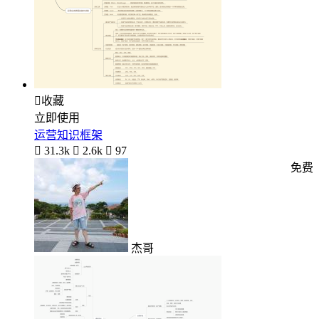

收藏
立即使用
运营知识框架

31.3k

2.6k

97
免费
杰哥