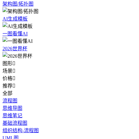
架构图/拓扑图
AI生成模板
一图看懂AI
2026世界杯
图形

场景

价格

推荐

全部
流程图
思维导图
思维笔记
基础流程图
组织结构-流程图
UML图