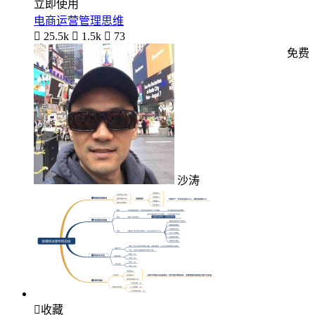
立即使用
电商运营管理思维

25.5k

1.5k

73
免费
沙涛

收藏