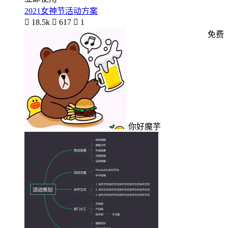
2021女神节活动方案

18.5k

617

1
免费
你好魔芋