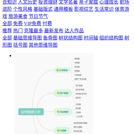
合知识
人文历史
投资理财
文学名著
亲子家庭
心理成长
职场
进阶
个性风格
基础版式
通用模板
影视综艺
生活常识
体育游
戏
旅游美食
节日节气
全部
免费
VIP免费
付费
推荐
热门
克隆最多
最新发布
达人作品
全部
基础思维导图
鱼骨图
树状结构图
时间轴
组织结构图
树
形图
括号图
其他思维导图