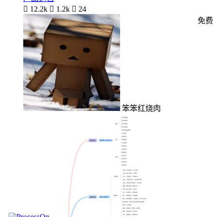

12.2k

1.2k

24
免费
笨笨红烧肉