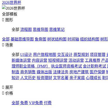
2026世界杯
全部模板

图形
全部
流程图
思维导图
思维笔记
全部
基础思维导图
鱼骨图
树状结构图
时间轴
组织结构图
树形

场景
全部
UI设计
用户旅程地图
交互设计
原型规划
项目管理
新媒体运营
内容运营
短视频运营
活动运营
工具推荐
产
理师职业资格（PMP）
执业医师资格考试
会计职称考试
制造
商务销售
媒体出版
法律法务
房地产建筑
医疗保健
知识
人文历史
投资理财
文学名著
亲子家庭
心理成长
职

展开

价格
全部
免费
VIP免费
付费