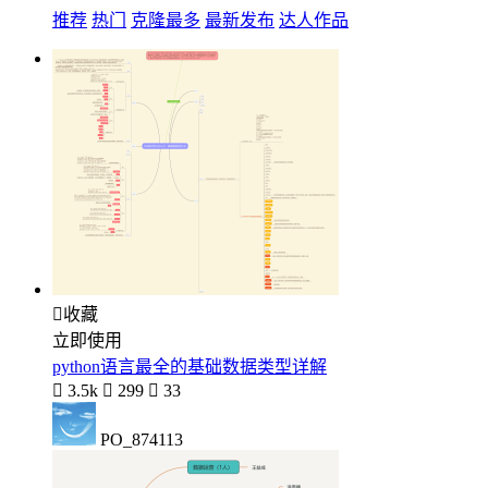
推荐
热门
克隆最多
最新发布
达人作品

收藏
立即使用
python语言最全的基础数据类型详解

3.5k

299

33
PO_874113