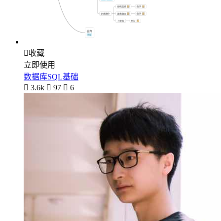

收藏
立即使用
数据库SQL基础

3.6k

97

6