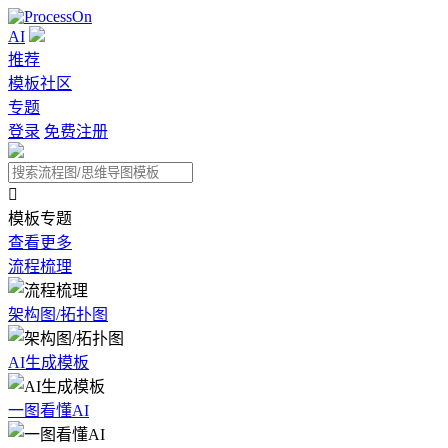
AI
推荐
模板社区
专题
登录
免费注册

模板专题
查看更多
流程梳理
架构图/拓扑图
AI生成模板
一图看懂AI