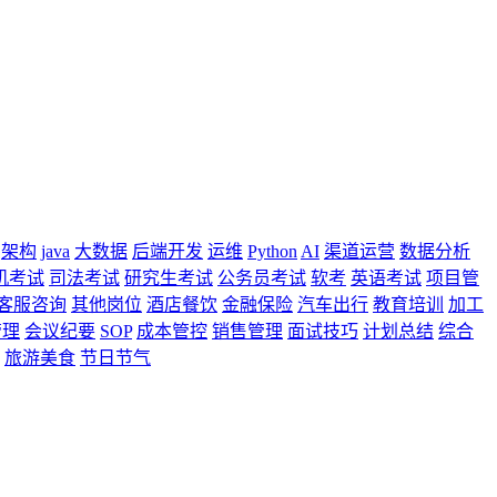
架构
java
大数据
后端开发
运维
Python
AI
渠道运营
数据分析
机考试
司法考试
研究生考试
公务员考试
软考
英语考试
项目管
客服咨询
其他岗位
酒店餐饮
金融保险
汽车出行
教育培训
加工
管理
会议纪要
SOP
成本管控
销售管理
面试技巧
计划总结
综合
旅游美食
节日节气