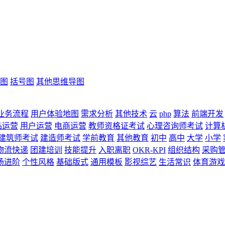
图
括号图
其他思维导图
业务流程
用户体验地图
需求分析
其他技术
云
php
算法
前端开发
品运营
用户运营
电商运营
教师资格证考试
心理咨询师考试
计算
建筑师考试
建造师考试
学前教育
其他教育
初中
高中
大学
小学
物流快递
团建培训
技能提升
入职离职
OKR-KPI
组织结构
采购
场进阶
个性风格
基础版式
通用模板
影视综艺
生活常识
体育游戏