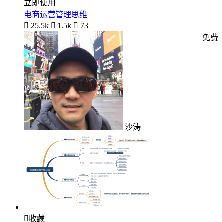
立即使用
电商运营管理思维

25.5k

1.5k

73
免费
沙涛

收藏