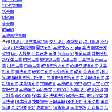
组织结构图
括号图
树形图
鱼骨图
时间轴
其他思维导图
全部
UI设计
用户旅程地图
交互设计
原型规划
项目管理
业务
流程
用户体验地图
需求分析
其他技术
云
php
算法
前端开发
架构
java
大数据
后端开发
运维
Python
AI
渠道运营
数据分析
新媒体运营
内容运营
短视频运营
活动运营
工具推荐
产品运
营
用户运营
电商运营
教师资格证考试
心理咨询师考试
计算
机考试
司法考试
研究生考试
公务员考试
软考
英语考试
项目
管理师职业资格（PMP）
执业医师资格考试
会计职称考试
建
筑师考试
建造师考试
学前教育
其他教育
初中
高中
大学
小学
客服咨询
其他岗位
酒店餐饮
金融保险
汽车出行
教育培训
加
工制造
商务销售
媒体出版
法律法务
房地产建筑
医疗保健
物
流快递
团建培训
技能提升
入职离职
OKR-KPI
组织结构
采购
管理
会议纪要
SOP
成本管控
销售管理
面试技巧
计划总结
综