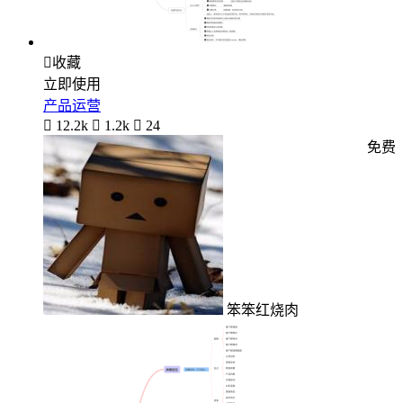

收藏
立即使用
产品运营

12.2k

1.2k

24
免费
笨笨红烧肉