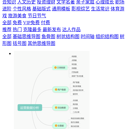
合知识
人文历史
投资理财
文学名著
亲子家庭
心理成长
职场
进阶
个性风格
基础版式
通用模板
影视综艺
生活常识
体育游
戏
旅游美食
节日节气
全部
免费
VIP免费
付费
推荐
热门
克隆最多
最新发布
达人作品
全部
基础思维导图
鱼骨图
树状结构图
时间轴
组织结构图
树
形图
括号图
其他思维导图