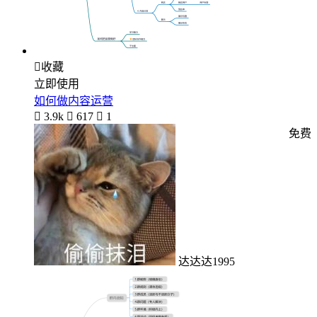

收藏
立即使用
如何做内容运营

3.9k

617

1
免费
达达达1995