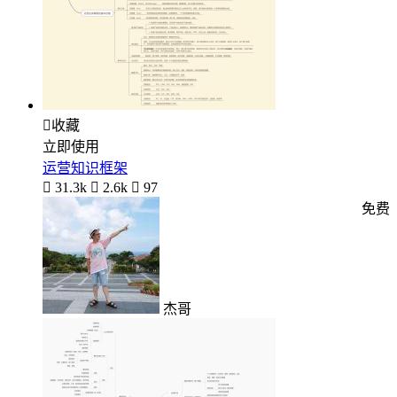

收藏
立即使用
运营知识框架

31.3k

2.6k

97
免费
杰哥