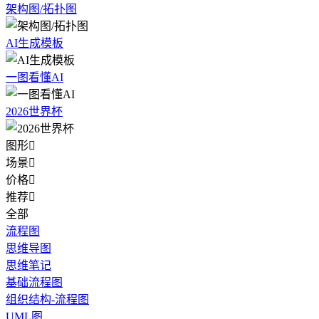
架构图/拓扑图
AI生成模板
一图看懂AI
2026世界杯
图形

场景

价格

推荐

全部
流程图
思维导图
思维笔记
基础流程图
组织结构-流程图
UML图