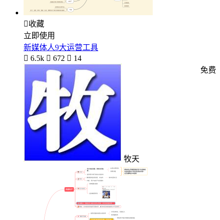

收藏
立即使用
新媒体人9大运营工具

6.5k

672

14
免费
牧天