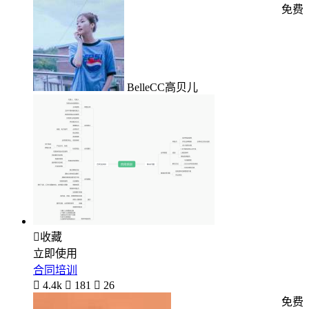
免费
BelleCC高贝儿

收藏
立即使用
合同培训

4.4k

181

26
免费