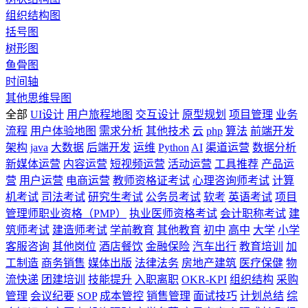
组织结构图
括号图
树形图
鱼骨图
时间轴
其他思维导图
全部
UI设计
用户旅程地图
交互设计
原型规划
项目管理
业务
流程
用户体验地图
需求分析
其他技术
云
php
算法
前端开发
架构
java
大数据
后端开发
运维
Python
AI
渠道运营
数据分析
新媒体运营
内容运营
短视频运营
活动运营
工具推荐
产品运
营
用户运营
电商运营
教师资格证考试
心理咨询师考试
计算
机考试
司法考试
研究生考试
公务员考试
软考
英语考试
项目
管理师职业资格（PMP）
执业医师资格考试
会计职称考试
建
筑师考试
建造师考试
学前教育
其他教育
初中
高中
大学
小学
客服咨询
其他岗位
酒店餐饮
金融保险
汽车出行
教育培训
加
工制造
商务销售
媒体出版
法律法务
房地产建筑
医疗保健
物
流快递
团建培训
技能提升
入职离职
OKR-KPI
组织结构
采购
管理
会议纪要
SOP
成本管控
销售管理
面试技巧
计划总结
综