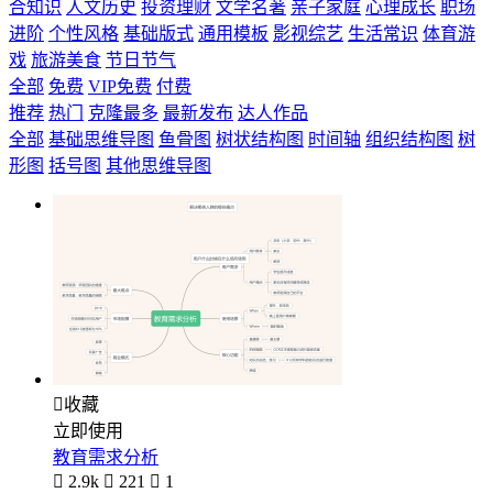
合知识
人文历史
投资理财
文学名著
亲子家庭
心理成长
职场
进阶
个性风格
基础版式
通用模板
影视综艺
生活常识
体育游
戏
旅游美食
节日节气
全部
免费
VIP免费
付费
推荐
热门
克隆最多
最新发布
达人作品
全部
基础思维导图
鱼骨图
树状结构图
时间轴
组织结构图
树
形图
括号图
其他思维导图

收藏
立即使用
教育需求分析

2.9k

221

1