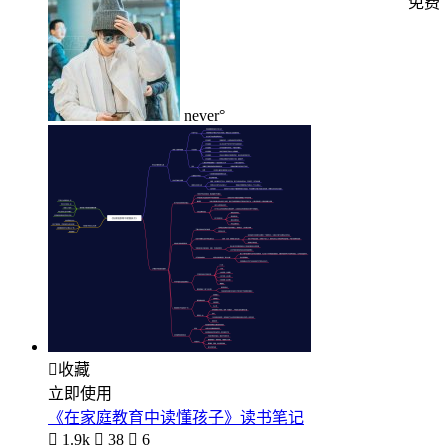
免费
never°

收藏
立即使用
《在家庭教育中读懂孩子》读书笔记

1.9k

38

6