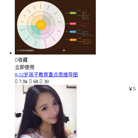

收藏
立即使用
0-12岁孩子教育重点思维导图

7.9k

68

30
￥5