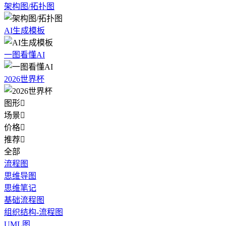
架构图/拓扑图
AI生成模板
一图看懂AI
2026世界杯
图形

场景

价格

推荐

全部
流程图
思维导图
思维笔记
基础流程图
组织结构-流程图
UML图