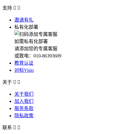
支持


邀请有礼
私有化部署
如需私有化部署
请添加您的专属客服
或致电：010-86393609
教育认证
对标Visio
关于


关于我们
加入我们
服务条款
隐私政策
联系

