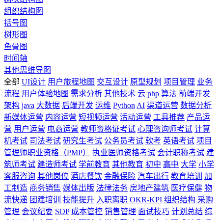
组织结构图
括号图
树形图
鱼骨图
时间轴
其他思维导图
全部
UI设计
用户旅程地图
交互设计
原型规划
项目管理
业务
流程
用户体验地图
需求分析
其他技术
云
php
算法
前端开发
架构
java
大数据
后端开发
运维
Python
AI
渠道运营
数据分析
新媒体运营
内容运营
短视频运营
活动运营
工具推荐
产品运
营
用户运营
电商运营
教师资格证考试
心理咨询师考试
计算
机考试
司法考试
研究生考试
公务员考试
软考
英语考试
项目
管理师职业资格（PMP）
执业医师资格考试
会计职称考试
建
筑师考试
建造师考试
学前教育
其他教育
初中
高中
大学
小学
客服咨询
其他岗位
酒店餐饮
金融保险
汽车出行
教育培训
加
工制造
商务销售
媒体出版
法律法务
房地产建筑
医疗保健
物
流快递
团建培训
技能提升
入职离职
OKR-KPI
组织结构
采购
管理
会议纪要
SOP
成本管控
销售管理
面试技巧
计划总结
综