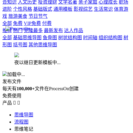
合知识
人文历史
投资理财
文学名著
亲子家庭
心理成长
职场
进阶
个性风格
基础版式
通用模板
影视综艺
生活常识
体育游
戏
旅游美食
节日节气
全部
免费
VIP免费
付费
推荐
热门
克隆最多
最新发布
达人作品
全部
基础思维导图
鱼骨图
树状结构图
时间轴
组织结构图
树
形图
括号图
其他思维导图
夜以继日更新模板中...
加载中...
发布文件
每天有
100,000+
文件在ProcessOn创建
免费使用
产品


思维导图
流程图
思维笔记