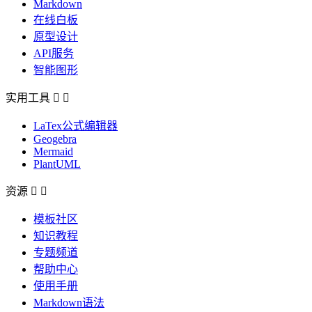
Markdown
在线白板
原型设计
API服务
智能图形
实用工具


LaTex公式编辑器
Geogebra
Mermaid
PlantUML
资源


模板社区
知识教程
专题频道
帮助中心
使用手册
Markdown语法