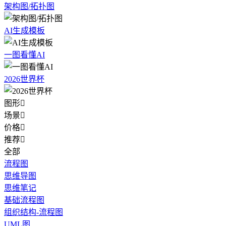
架构图/拓扑图
AI生成模板
一图看懂AI
2026世界杯
图形

场景

价格

推荐

全部
流程图
思维导图
思维笔记
基础流程图
组织结构-流程图
UML图