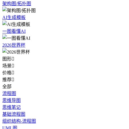
架构图/拓扑图
AI生成模板
一图看懂AI
2026世界杯
图形

场景

价格

推荐

全部
流程图
思维导图
思维笔记
基础流程图
组织结构-流程图
UML图