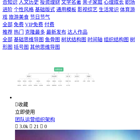
合知识
人文历史
投资理财
文学名著
亲子家庭
心理成长
职场
进阶
个性风格
基础版式
通用模板
影视综艺
生活常识
体育游
戏
旅游美食
节日节气
全部
免费
VIP免费
付费
推荐
热门
克隆最多
最新发布
达人作品
全部
基础思维导图
鱼骨图
树状结构图
时间轴
组织结构图
树
形图
括号图
其他思维导图

收藏
立即使用
团队运营组织架构

3.0k

21

0