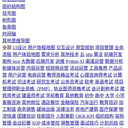
组织结构图
括号图
树形图
鱼骨图
时间轴
其他思维导图
全部
UI设计
用户旅程地图
交互设计
原型规划
项目管理
业务
流程
用户体验地图
需求分析
其他技术
云
php
算法
前端开发
架构
java
大数据
后端开发
运维
Python
AI
渠道运营
数据分析
新媒体运营
内容运营
短视频运营
活动运营
工具推荐
产品运
营
用户运营
电商运营
教师资格证考试
心理咨询师考试
计算
机考试
司法考试
研究生考试
公务员考试
软考
英语考试
项目
管理师职业资格（PMP）
执业医师资格考试
会计职称考试
建
筑师考试
建造师考试
学前教育
其他教育
初中
高中
大学
小学
客服咨询
其他岗位
酒店餐饮
金融保险
汽车出行
教育培训
加
工制造
商务销售
媒体出版
法律法务
房地产建筑
医疗保健
物
流快递
团建培训
技能提升
入职离职
OKR-KPI
组织结构
采购
管理
会议纪要
SOP
成本管控
销售管理
面试技巧
计划总结
综