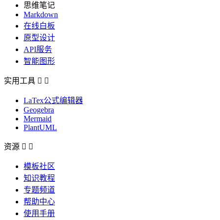
思维笔记
Markdown
在线白板
原型设计
API服务
智能图形
实用工具


LaTex公式编辑器
Geogebra
Mermaid
PlantUML
资源


模板社区
知识教程
专题频道
帮助中心
使用手册