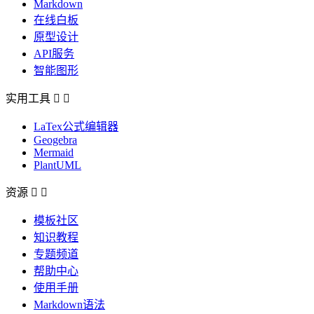
Markdown
在线白板
原型设计
API服务
智能图形
实用工具


LaTex公式编辑器
Geogebra
Mermaid
PlantUML
资源


模板社区
知识教程
专题频道
帮助中心
使用手册
Markdown语法