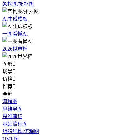
架构图/拓扑图
AI生成模板
一图看懂AI
2026世界杯
图形

场景

价格

推荐

全部
流程图
思维导图
思维笔记
基础流程图
组织结构-流程图
UML图