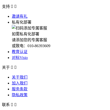
支持


邀请有礼
私有化部署
如需私有化部署
请添加您的专属客服
或致电：010-86393609
教育认证
对标Visio
关于


关于我们
加入我们
服务条款
隐私政策
联系

