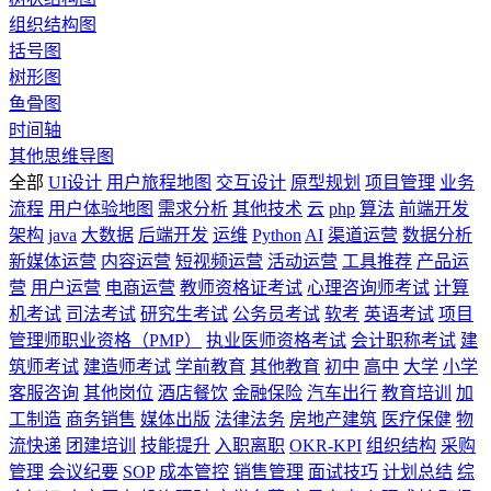
组织结构图
括号图
树形图
鱼骨图
时间轴
其他思维导图
全部
UI设计
用户旅程地图
交互设计
原型规划
项目管理
业务
流程
用户体验地图
需求分析
其他技术
云
php
算法
前端开发
架构
java
大数据
后端开发
运维
Python
AI
渠道运营
数据分析
新媒体运营
内容运营
短视频运营
活动运营
工具推荐
产品运
营
用户运营
电商运营
教师资格证考试
心理咨询师考试
计算
机考试
司法考试
研究生考试
公务员考试
软考
英语考试
项目
管理师职业资格（PMP）
执业医师资格考试
会计职称考试
建
筑师考试
建造师考试
学前教育
其他教育
初中
高中
大学
小学
客服咨询
其他岗位
酒店餐饮
金融保险
汽车出行
教育培训
加
工制造
商务销售
媒体出版
法律法务
房地产建筑
医疗保健
物
流快递
团建培训
技能提升
入职离职
OKR-KPI
组织结构
采购
管理
会议纪要
SOP
成本管控
销售管理
面试技巧
计划总结
综