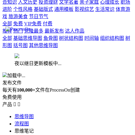
合知识
人文历史
投资理财
文学名著
亲子家庭
心理成长
职场
进阶
个性风格
基础版式
通用模板
影视综艺
生活常识
体育游
戏
旅游美食
节日节气
全部
免费
VIP免费
付费
推荐
热门
克隆最多
最新发布
达人作品
全部
基础思维导图
鱼骨图
树状结构图
时间轴
组织结构图
树
形图
括号图
其他思维导图
夜以继日更新模板中...
加载中...
发布文件
每天有
100,000+
文件在ProcessOn创建
免费使用
产品


思维导图
流程图
思维笔记