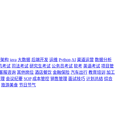
架构
java
大数据
后端开发
运维
Python
AI
渠道运营
数据分析
机考试
司法考试
研究生考试
公务员考试
软考
英语考试
项目管
客服咨询
其他岗位
酒店餐饮
金融保险
汽车出行
教育培训
加工
管理
会议纪要
SOP
成本管控
销售管理
面试技巧
计划总结
综合
旅游美食
节日节气