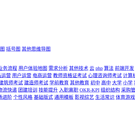
图
括号图
其他思维导图
业务流程
用户体验地图
需求分析
其他技术
云
php
算法
前端开发
品运营
用户运营
电商运营
教师资格证考试
心理咨询师考试
计算
建筑师考试
建造师考试
学前教育
其他教育
初中
高中
大学
小学
物流快递
团建培训
技能提升
入职离职
OKR-KPI
组织结构
采购
场进阶
个性风格
基础版式
通用模板
影视综艺
生活常识
体育游戏