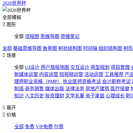
2026世界杯
全部模板

图形
全部
流程图
思维导图
思维笔记
全部
基础思维导图
鱼骨图
树状结构图
时间轴
组织结构图
树形

场景
全部
UI设计
用户旅程地图
交互设计
原型规划
项目管理
新媒体运营
内容运营
短视频运营
活动运营
工具推荐
产
理师职业资格（PMP）
执业医师资格考试
会计职称考试
制造
商务销售
媒体出版
法律法务
房地产建筑
医疗保健
知识
人文历史
投资理财
文学名著
亲子家庭
心理成长
职

展开

价格
全部
免费
VIP免费
付费