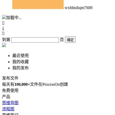
wxfdnzkqm7fdH
加载中...

1

到第
页
确定
最近使用
我的收藏
我的发布
发布文件
每天有
100,000+
文件在ProcessOn创建
免费使用
产品
思维导图
流程图