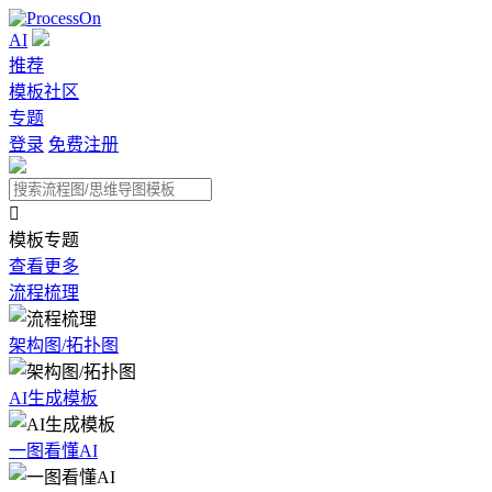
AI
推荐
模板社区
专题
登录
免费注册

模板专题
查看更多
流程梳理
架构图/拓扑图
AI生成模板
一图看懂AI