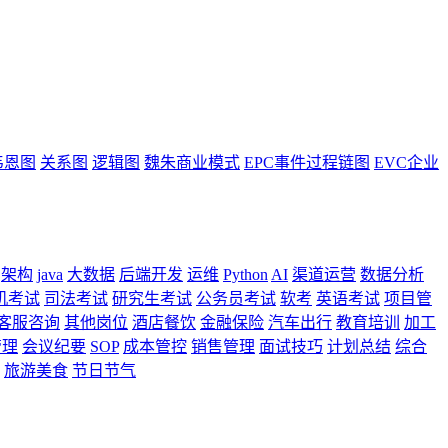
韦恩图
关系图
逻辑图
魏朱商业模式
EPC事件过程链图
EVC企业
架构
java
大数据
后端开发
运维
Python
AI
渠道运营
数据分析
机考试
司法考试
研究生考试
公务员考试
软考
英语考试
项目管
客服咨询
其他岗位
酒店餐饮
金融保险
汽车出行
教育培训
加工
管理
会议纪要
SOP
成本管控
销售管理
面试技巧
计划总结
综合
旅游美食
节日节气