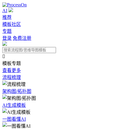
AI
推荐
模板社区
专题
登录
免费注册

模板专题
查看更多
流程梳理
架构图/拓扑图
AI生成模板
一图看懂AI