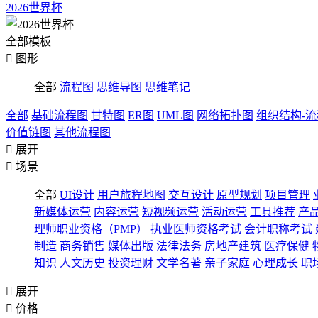
2026世界杯
全部模板

图形
全部
流程图
思维导图
思维笔记
全部
基础流程图
甘特图
ER图
UML图
网络拓扑图
组织结构-
价值链图
其他流程图

展开

场景
全部
UI设计
用户旅程地图
交互设计
原型规划
项目管理
新媒体运营
内容运营
短视频运营
活动运营
工具推荐
产
理师职业资格（PMP）
执业医师资格考试
会计职称考试
制造
商务销售
媒体出版
法律法务
房地产建筑
医疗保健
知识
人文历史
投资理财
文学名著
亲子家庭
心理成长
职

展开

价格