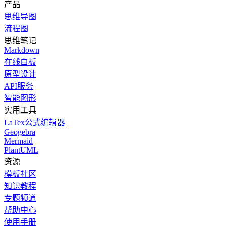
产品
思维导图
流程图
思维笔记
Markdown
在线白板
原型设计
API服务
智能图形
实用工具
LaTex公式编辑器
Geogebra
Mermaid
PlantUML
资源
模板社区
知识教程
专题频道
帮助中心
使用手册