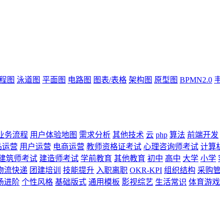
流程图
泳道图
平面图
电路图
图表/表格
架构图
原型图
BPMN2.0
业务流程
用户体验地图
需求分析
其他技术
云
php
算法
前端开发
品运营
用户运营
电商运营
教师资格证考试
心理咨询师考试
计算
建筑师考试
建造师考试
学前教育
其他教育
初中
高中
大学
小学
物流快递
团建培训
技能提升
入职离职
OKR-KPI
组织结构
采购
场进阶
个性风格
基础版式
通用模板
影视综艺
生活常识
体育游戏