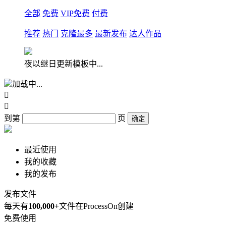
全部
免费
VIP免费
付费
推荐
热门
克隆最多
最新发布
达人作品
夜以继日更新模板中...
加载中...


到第
页
确定
最近使用
我的收藏
我的发布
发布文件
每天有
100,000+
文件在ProcessOn创建
免费使用