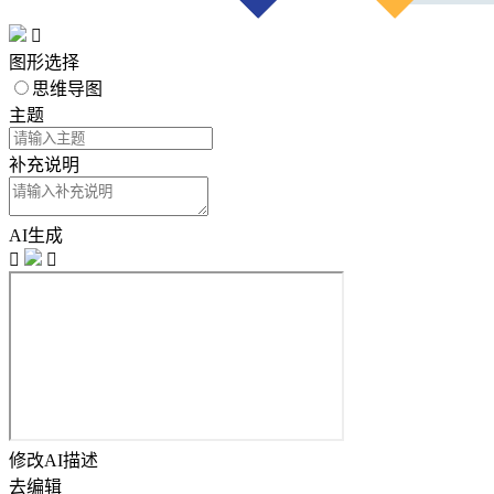

图形选择
思维导图
主题
补充说明
AI生成


修改AI描述
去编辑