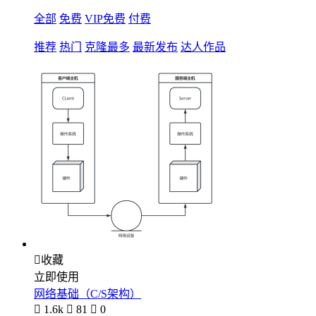
全部
免费
VIP免费
付费
推荐
热门
克隆最多
最新发布
达人作品

收藏
立即使用
网络基础（C/S架构）

1.6k

81

0