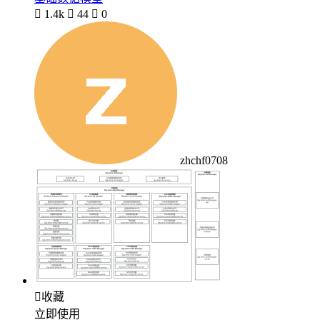

1.4k

44

0
zhchf0708

收藏
立即使用