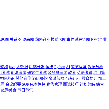
韦恩图
关系图
逻辑图
魏朱商业模式
EPC事件过程链图
EVC企业
架构
java
大数据
后端开发
运维
Python
AI
渠道运营
数据分析
机考试
司法考试
研究生考试
公务员考试
软考
英语考试
项目管
客服咨询
其他岗位
酒店餐饮
金融保险
汽车出行
教育培训
加工
管理
会议纪要
SOP
成本管控
销售管理
面试技巧
计划总结
综合
旅游美食
节日节气