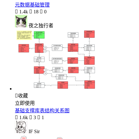
元数据基础管理

1.4k

18

0
夜之独行者

收藏
立即使用
基础支撑库表结构关系图

1.6k

3

1
IF Sir