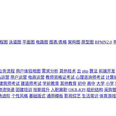
流程图
泳道图
平面图
电路图
图表/表格
架构图
原型图
BPMN2.0
业务流程
用户体验地图
需求分析
其他技术
云
php
算法
前端开发
品运营
用户运营
电商运营
教师资格证考试
心理咨询师考试
计算
建筑师考试
建造师考试
学前教育
其他教育
初中
高中
大学
小学
物流快递
团建培训
技能提升
入职离职
OKR-KPI
组织结构
采购
场进阶
个性风格
基础版式
通用模板
影视综艺
生活常识
体育游戏