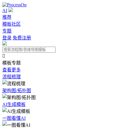
AI
推荐
模板社区
专题
登录
免费注册

模板专题
查看更多
流程梳理
架构图/拓扑图
AI生成模板
一图看懂AI