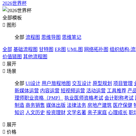
2026世界杯
全部模板

图形
全部
流程图
思维导图
思维笔记
全部
基础流程图
甘特图
ER图
UML图
网络拓扑图
组织结构-
价值链图
其他流程图

展开

场景
全部
UI设计
用户旅程地图
交互设计
原型规划
项目管理
新媒体运营
内容运营
短视频运营
活动运营
工具推荐
产
理师职业资格（PMP）
执业医师资格考试
会计职称考试
制造
商务销售
媒体出版
法律法务
房地产建筑
医疗保健
知识
人文历史
投资理财
文学名著
亲子家庭
心理成长
职

展开

价格