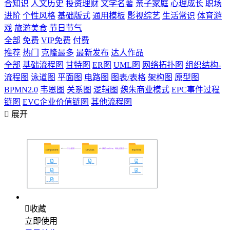
合知识
人文历史
投资理财
文学名著
亲子家庭
心理成长
职场
进阶
个性风格
基础版式
通用模板
影视综艺
生活常识
体育游
戏
旅游美食
节日节气
全部
免费
VIP免费
付费
推荐
热门
克隆最多
最新发布
达人作品
全部
基础流程图
甘特图
ER图
UML图
网络拓扑图
组织结构-
流程图
泳道图
平面图
电路图
图表/表格
架构图
原型图
BPMN2.0
韦恩图
关系图
逻辑图
魏朱商业模式
EPC事件过程
链图
EVC企业价值链图
其他流程图

展开

收藏
立即使用