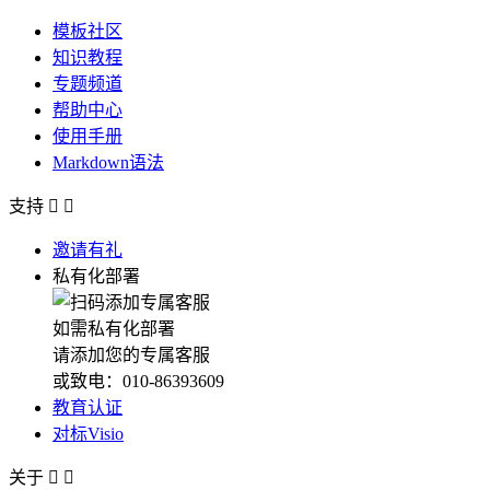
模板社区
知识教程
专题频道
帮助中心
使用手册
Markdown语法
支持


邀请有礼
私有化部署
如需私有化部署
请添加您的专属客服
或致电：010-86393609
教育认证
对标Visio
关于

