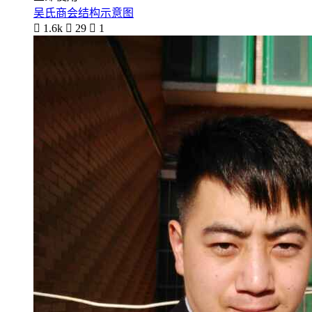
吴氏商会结构示意图

1.6k

29

1