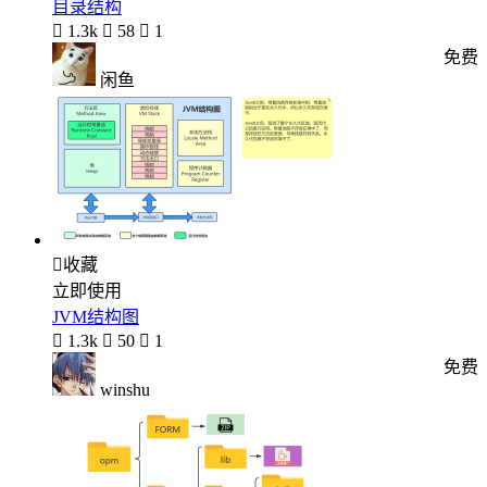
目录结构

1.3k

58

1
免费
闲鱼

收藏
立即使用
JVM结构图

1.3k

50

1
免费
winshu