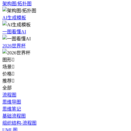
架构图/拓扑图
AI生成模板
一图看懂AI
2026世界杯
图形

场景

价格

推荐

全部
流程图
思维导图
思维笔记
基础流程图
组织结构-流程图
UML图