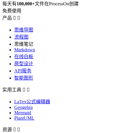
每天有
100,000+
文件在ProcessOn创建
免费使用
产品


思维导图
流程图
思维笔记
Markdown
在线白板
原型设计
API服务
智能图形
实用工具


LaTex公式编辑器
Geogebra
Mermaid
PlantUML
资源

