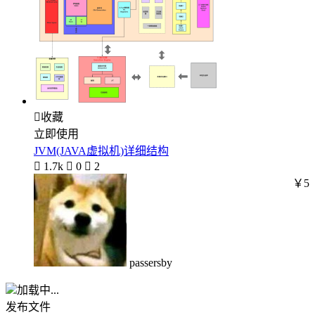

收藏
立即使用
JVM(JAVA虚拟机)详细结构

1.7k

0

2
￥5
passersby
加载中...
发布文件