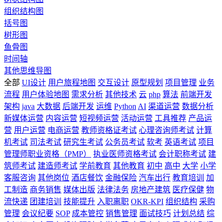
组织结构图
括号图
树形图
鱼骨图
时间轴
其他思维导图
全部
UI设计
用户旅程地图
交互设计
原型规划
项目管理
业务
流程
用户体验地图
需求分析
其他技术
云
php
算法
前端开发
架构
java
大数据
后端开发
运维
Python
AI
渠道运营
数据分析
新媒体运营
内容运营
短视频运营
活动运营
工具推荐
产品运
营
用户运营
电商运营
教师资格证考试
心理咨询师考试
计算
机考试
司法考试
研究生考试
公务员考试
软考
英语考试
项目
管理师职业资格（PMP）
执业医师资格考试
会计职称考试
建
筑师考试
建造师考试
学前教育
其他教育
初中
高中
大学
小学
客服咨询
其他岗位
酒店餐饮
金融保险
汽车出行
教育培训
加
工制造
商务销售
媒体出版
法律法务
房地产建筑
医疗保健
物
流快递
团建培训
技能提升
入职离职
OKR-KPI
组织结构
采购
管理
会议纪要
SOP
成本管控
销售管理
面试技巧
计划总结
综