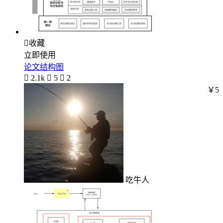

收藏
立即使用
论文结构图

2.1k

5

2
￥5
吃牛人