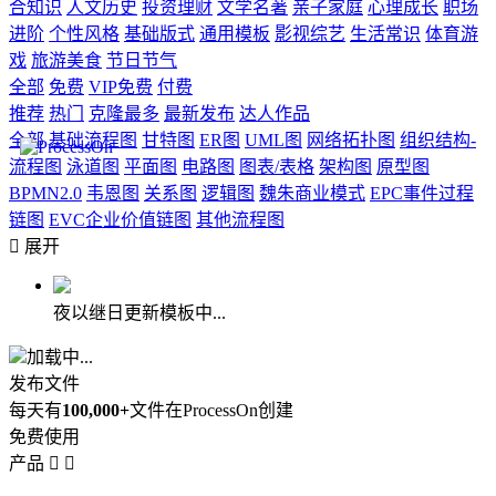
合知识
人文历史
投资理财
文学名著
亲子家庭
心理成长
职场
进阶
个性风格
基础版式
通用模板
影视综艺
生活常识
体育游
戏
旅游美食
节日节气
全部
免费
VIP免费
付费
推荐
热门
克隆最多
最新发布
达人作品
全部
基础流程图
甘特图
ER图
UML图
网络拓扑图
组织结构-
流程图
泳道图
平面图
电路图
图表/表格
架构图
原型图
BPMN2.0
韦恩图
关系图
逻辑图
魏朱商业模式
EPC事件过程
链图
EVC企业价值链图
其他流程图

展开
夜以继日更新模板中...
加载中...
发布文件
每天有
100,000+
文件在ProcessOn创建
免费使用
产品

