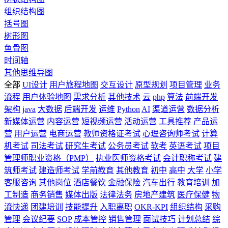
组织结构图
括号图
树形图
鱼骨图
时间轴
其他思维导图
全部
UI设计
用户旅程地图
交互设计
原型规划
项目管理
业务
流程
用户体验地图
需求分析
其他技术
云
php
算法
前端开发
架构
java
大数据
后端开发
运维
Python
AI
渠道运营
数据分析
新媒体运营
内容运营
短视频运营
活动运营
工具推荐
产品运
营
用户运营
电商运营
教师资格证考试
心理咨询师考试
计算
机考试
司法考试
研究生考试
公务员考试
软考
英语考试
项目
管理师职业资格（PMP）
执业医师资格考试
会计职称考试
建
筑师考试
建造师考试
学前教育
其他教育
初中
高中
大学
小学
客服咨询
其他岗位
酒店餐饮
金融保险
汽车出行
教育培训
加
工制造
商务销售
媒体出版
法律法务
房地产建筑
医疗保健
物
流快递
团建培训
技能提升
入职离职
OKR-KPI
组织结构
采购
管理
会议纪要
SOP
成本管控
销售管理
面试技巧
计划总结
综