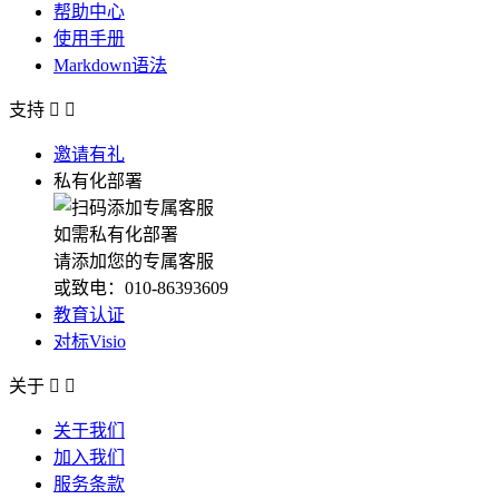
帮助中心
使用手册
Markdown语法
支持


邀请有礼
私有化部署
如需私有化部署
请添加您的专属客服
或致电：010-86393609
教育认证
对标Visio
关于


关于我们
加入我们
服务条款