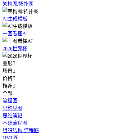
架构图/拓扑图
AI生成模板
一图看懂AI
2026世界杯
图形

场景

价格

推荐

全部
流程图
思维导图
思维笔记
基础流程图
组织结构-流程图
UML图