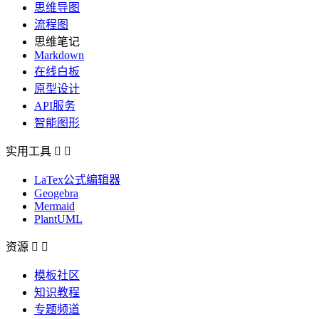
思维导图
流程图
思维笔记
Markdown
在线白板
原型设计
API服务
智能图形
实用工具


LaTex公式编辑器
Geogebra
Mermaid
PlantUML
资源


模板社区
知识教程
专题频道