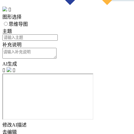

图形选择
思维导图
主题
补充说明
AI生成


修改AI描述
去编辑