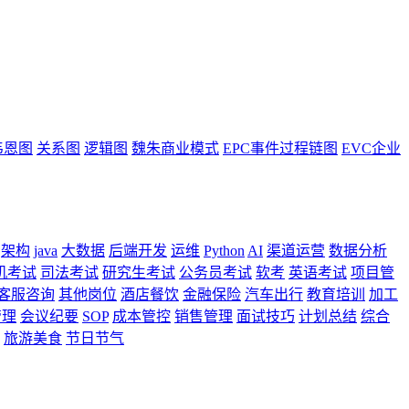
韦恩图
关系图
逻辑图
魏朱商业模式
EPC事件过程链图
EVC企业
架构
java
大数据
后端开发
运维
Python
AI
渠道运营
数据分析
机考试
司法考试
研究生考试
公务员考试
软考
英语考试
项目管
客服咨询
其他岗位
酒店餐饮
金融保险
汽车出行
教育培训
加工
管理
会议纪要
SOP
成本管控
销售管理
面试技巧
计划总结
综合
旅游美食
节日节气