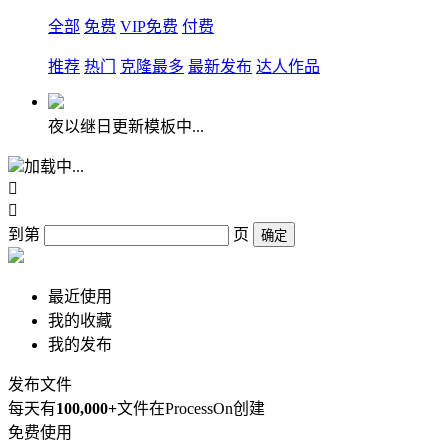
全部
免费
VIP免费
付费
推荐
热门
克隆最多
最新发布
达人作品
夜以继日更新模板中...
加载中...


到第
页
确定
最近使用
我的收藏
我的发布
发布文件
每天有
100,000+
文件在ProcessOn创建
免费使用