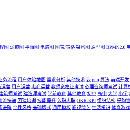
流程图
泳道图
平面图
电路图
图表/表格
架构图
原型图
BPMN2.0
业务流程
用户体验地图
需求分析
其他技术
云
php
算法
前端开发
品运营
用户运营
电商运营
教师资格证考试
心理咨询师考试
计算
建筑师考试
建造师考试
学前教育
其他教育
初中
高中
大学
小学
物流快递
团建培训
技能提升
入职离职
OKR-KPI
组织结构
采购
场进阶
个性风格
基础版式
通用模板
影视综艺
生活常识
体育游戏