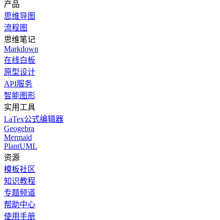
产品
思维导图
流程图
思维笔记
Markdown
在线白板
原型设计
API服务
智能图形
实用工具
LaTex公式编辑器
Geogebra
Mermaid
PlantUML
资源
模板社区
知识教程
专题频道
帮助中心
使用手册