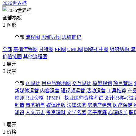
2026世界杯
全部模板

图形
全部
流程图
思维导图
思维笔记
全部
基础流程图
甘特图
ER图
UML图
网络拓扑图
组织结构-
价值链图
其他流程图

展开

场景
全部
UI设计
用户旅程地图
交互设计
原型规划
项目管理
新媒体运营
内容运营
短视频运营
活动运营
工具推荐
产
理师职业资格（PMP）
执业医师资格考试
会计职称考试
制造
商务销售
媒体出版
法律法务
房地产建筑
医疗保健
知识
人文历史
投资理财
文学名著
亲子家庭
心理成长
职

展开

价格