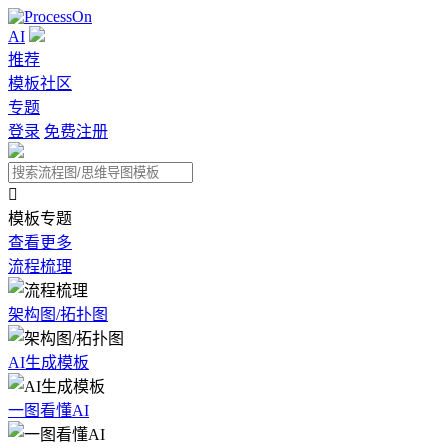
AI
推荐
模板社区
专题
登录
免费注册

模板专题
查看更多
流程梳理
架构图/拓扑图
AI生成模板
一图看懂AI