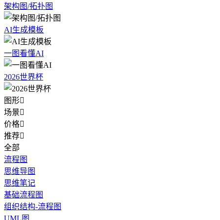
架构图/拓扑图
AI生成模板
一图看懂AI
2026世界杯
图形

场景

价格

推荐

全部
流程图
思维导图
思维笔记
基础流程图
组织结构-流程图
UML图