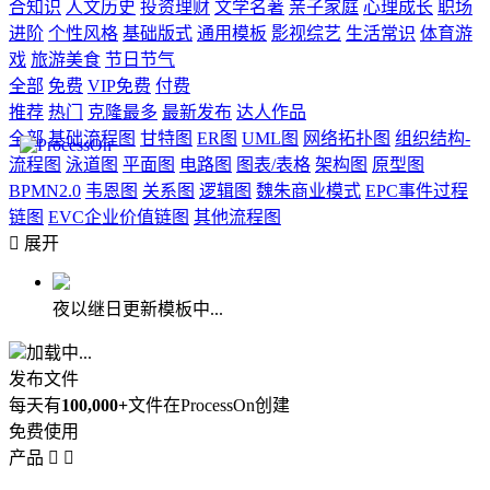
合知识
人文历史
投资理财
文学名著
亲子家庭
心理成长
职场
进阶
个性风格
基础版式
通用模板
影视综艺
生活常识
体育游
戏
旅游美食
节日节气
全部
免费
VIP免费
付费
推荐
热门
克隆最多
最新发布
达人作品
全部
基础流程图
甘特图
ER图
UML图
网络拓扑图
组织结构-
流程图
泳道图
平面图
电路图
图表/表格
架构图
原型图
BPMN2.0
韦恩图
关系图
逻辑图
魏朱商业模式
EPC事件过程
链图
EVC企业价值链图
其他流程图

展开
夜以继日更新模板中...
加载中...
发布文件
每天有
100,000+
文件在ProcessOn创建
免费使用
产品

