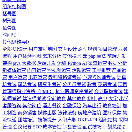
组织结构图
括号图
树形图
鱼骨图
时间轴
其他思维导图
全部
UI设计
用户旅程地图
交互设计
原型规划
项目管理
业务
流程
用户体验地图
需求分析
其他技术
云
php
算法
前端开发
架构
java
大数据
后端开发
运维
Python
AI
渠道运营
数据分析
新媒体运营
内容运营
短视频运营
活动运营
工具推荐
产品运
营
用户运营
电商运营
教师资格证考试
心理咨询师考试
计算
机考试
司法考试
研究生考试
公务员考试
软考
英语考试
项目
管理师职业资格（PMP）
执业医师资格考试
会计职称考试
建
筑师考试
建造师考试
学前教育
其他教育
初中
高中
大学
小学
客服咨询
其他岗位
酒店餐饮
金融保险
汽车出行
教育培训
加
工制造
商务销售
媒体出版
法律法务
房地产建筑
医疗保健
物
流快递
团建培训
技能提升
入职离职
OKR-KPI
组织结构
采购
管理
会议纪要
SOP
成本管控
销售管理
面试技巧
计划总结
综