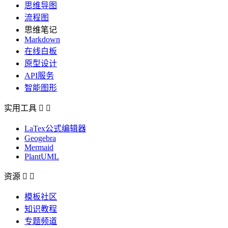
思维导图
流程图
思维笔记
Markdown
在线白板
原型设计
API服务
智能图形
实用工具


LaTex公式编辑器
Geogebra
Mermaid
PlantUML
资源


模板社区
知识教程
专题频道