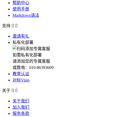
帮助中心
使用手册
Markdown语法
支持


邀请有礼
私有化部署
如需私有化部署
请添加您的专属客服
或致电：010-86393609
教育认证
对标Visio
关于


关于我们
加入我们
服务条款