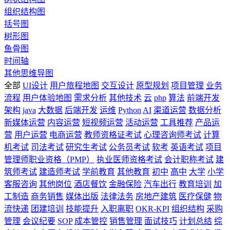
组织结构图
括号图
树形图
鱼骨图
时间轴
其他思维导图
全部
UI设计
用户旅程地图
交互设计
原型规划
项目管理
业务
流程
用户体验地图
需求分析
其他技术
云
php
算法
前端开发
架构
java
大数据
后端开发
运维
Python
AI
渠道运营
数据分析
新媒体运营
内容运营
短视频运营
活动运营
工具推荐
产品运
营
用户运营
电商运营
教师资格证考试
心理咨询师考试
计算
机考试
司法考试
研究生考试
公务员考试
软考
英语考试
项目
管理师职业资格（PMP）
执业医师资格考试
会计职称考试
建
筑师考试
建造师考试
学前教育
其他教育
初中
高中
大学
小学
客服咨询
其他岗位
酒店餐饮
金融保险
汽车出行
教育培训
加
工制造
商务销售
媒体出版
法律法务
房地产建筑
医疗保健
物
流快递
团建培训
技能提升
入职离职
OKR-KPI
组织结构
采购
管理
会议纪要
SOP
成本管控
销售管理
面试技巧
计划总结
综