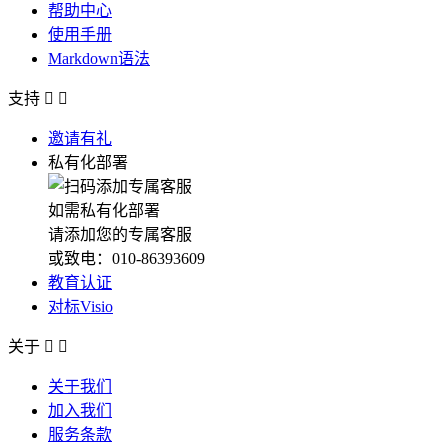
帮助中心
使用手册
Markdown语法
支持


邀请有礼
私有化部署
如需私有化部署
请添加您的专属客服
或致电：010-86393609
教育认证
对标Visio
关于


关于我们
加入我们
服务条款