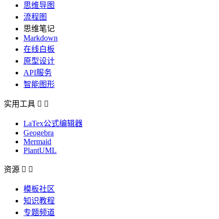
思维导图
流程图
思维笔记
Markdown
在线白板
原型设计
API服务
智能图形
实用工具


LaTex公式编辑器
Geogebra
Mermaid
PlantUML
资源


模板社区
知识教程
专题频道