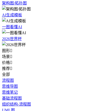
架构图/拓扑图
AI生成模板
一图看懂AI
2026世界杯
图形

场景

价格

推荐

全部
流程图
思维导图
思维笔记
基础流程图
组织结构-流程图
UML图