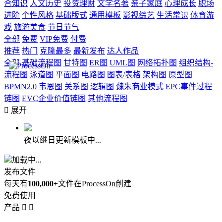
合知识
人文历史
投资理财
文学名著
亲子家庭
心理成长
职场
进阶
个性风格
基础版式
通用模板
影视综艺
生活常识
体育游
戏
旅游美食
节日节气
全部
免费
VIP免费
付费
推荐
热门
克隆最多
最新发布
达人作品
全部
基础流程图
甘特图
ER图
UML图
网络拓扑图
组织结构-
流程图
泳道图
平面图
电路图
图表/表格
架构图
原型图
BPMN2.0
韦恩图
关系图
逻辑图
魏朱商业模式
EPC事件过程
链图
EVC企业价值链图
其他流程图

展开
夜以继日更新模板中...
加载中...
发布文件
每天有
100,000+
文件在ProcessOn创建
免费使用
产品

