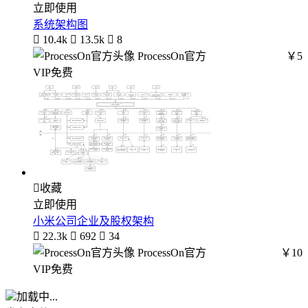
立即使用
系统架构图

10.4k

13.5k

8
ProcessOn官方
￥5
VIP免费

收藏
立即使用
小米公司企业及股权架构

22.3k

692

34
ProcessOn官方
￥10
VIP免费
加载中...