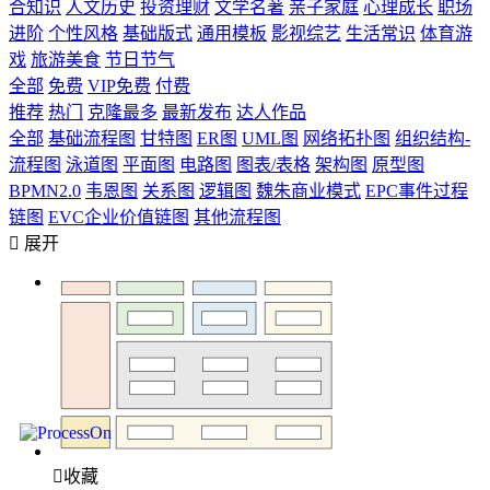
合知识
人文历史
投资理财
文学名著
亲子家庭
心理成长
职场
进阶
个性风格
基础版式
通用模板
影视综艺
生活常识
体育游
戏
旅游美食
节日节气
全部
免费
VIP免费
付费
推荐
热门
克隆最多
最新发布
达人作品
全部
基础流程图
甘特图
ER图
UML图
网络拓扑图
组织结构-
流程图
泳道图
平面图
电路图
图表/表格
架构图
原型图
BPMN2.0
韦恩图
关系图
逻辑图
魏朱商业模式
EPC事件过程
链图
EVC企业价值链图
其他流程图

展开

收藏