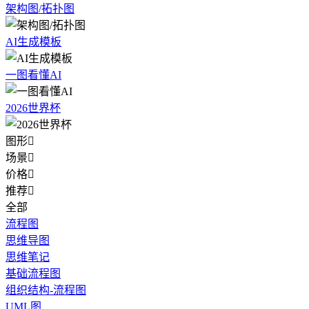
架构图/拓扑图
AI生成模板
一图看懂AI
2026世界杯
图形

场景

价格

推荐

全部
流程图
思维导图
思维笔记
基础流程图
组织结构-流程图
UML图