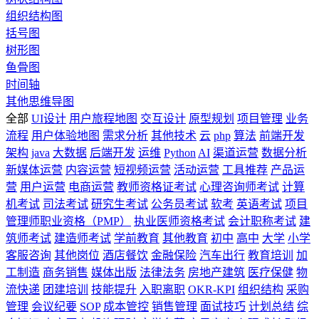
组织结构图
括号图
树形图
鱼骨图
时间轴
其他思维导图
全部
UI设计
用户旅程地图
交互设计
原型规划
项目管理
业务
流程
用户体验地图
需求分析
其他技术
云
php
算法
前端开发
架构
java
大数据
后端开发
运维
Python
AI
渠道运营
数据分析
新媒体运营
内容运营
短视频运营
活动运营
工具推荐
产品运
营
用户运营
电商运营
教师资格证考试
心理咨询师考试
计算
机考试
司法考试
研究生考试
公务员考试
软考
英语考试
项目
管理师职业资格（PMP）
执业医师资格考试
会计职称考试
建
筑师考试
建造师考试
学前教育
其他教育
初中
高中
大学
小学
客服咨询
其他岗位
酒店餐饮
金融保险
汽车出行
教育培训
加
工制造
商务销售
媒体出版
法律法务
房地产建筑
医疗保健
物
流快递
团建培训
技能提升
入职离职
OKR-KPI
组织结构
采购
管理
会议纪要
SOP
成本管控
销售管理
面试技巧
计划总结
综