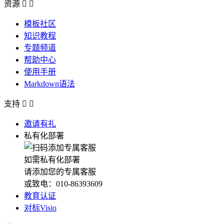
资源


模板社区
知识教程
专题频道
帮助中心
使用手册
Markdown语法
支持


邀请有礼
私有化部署
如需私有化部署
请添加您的专属客服
或致电：010-86393609
教育认证
对标Visio