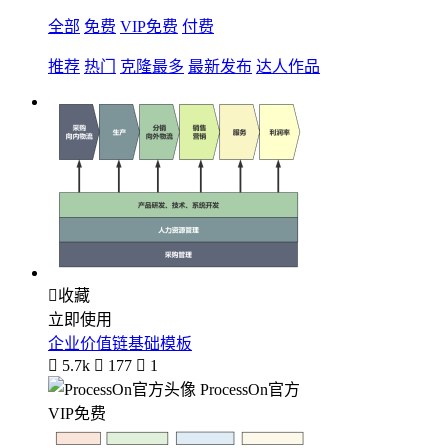
全部
免费
VIP免费
付费
推荐
热门
克隆最多
最新发布
达人作品

收藏
立即使用
企业价值链基础模板

5.7k

177

1
ProcessOn官方
VIP免费