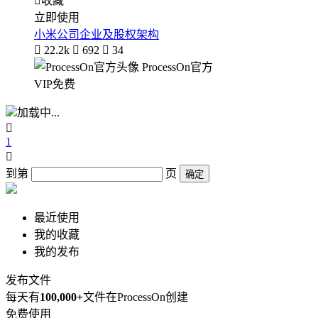

收藏
立即使用
小米公司企业及股权架构

22.2k

692

34
ProcessOn官方
VIP免费
加载中...

1

到第
页
确定
最近使用
我的收藏
我的发布
发布文件
每天有
100,000+
文件在ProcessOn创建
免费使用