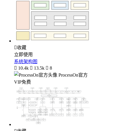

收藏
立即使用
系统架构图

10.4k

13.5k

8
ProcessOn官方
VIP免费