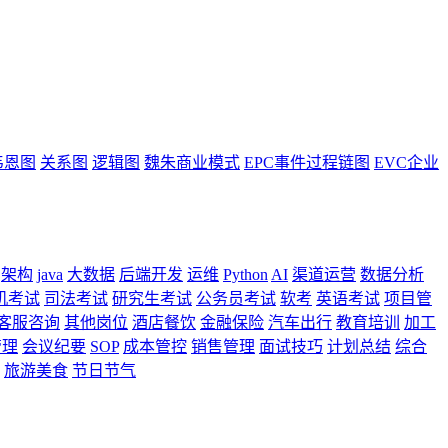
韦恩图
关系图
逻辑图
魏朱商业模式
EPC事件过程链图
EVC企业
架构
java
大数据
后端开发
运维
Python
AI
渠道运营
数据分析
机考试
司法考试
研究生考试
公务员考试
软考
英语考试
项目管
客服咨询
其他岗位
酒店餐饮
金融保险
汽车出行
教育培训
加工
管理
会议纪要
SOP
成本管控
销售管理
面试技巧
计划总结
综合
旅游美食
节日节气