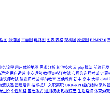
流程图
泳道图
平面图
电路图
图表/表格
架构图
原型图
BPMN2.0
业务流程
用户体验地图
需求分析
其他技术
云
php
算法
前端开发
品运营
用户运营
电商运营
教师资格证考试
心理咨询师考试
计算
建筑师考试
建造师考试
学前教育
其他教育
初中
高中
大学
小学
物流快递
团建培训
技能提升
入职离职
OKR-KPI
组织结构
采购
场进阶
个性风格
基础版式
通用模板
影视综艺
生活常识
体育游戏