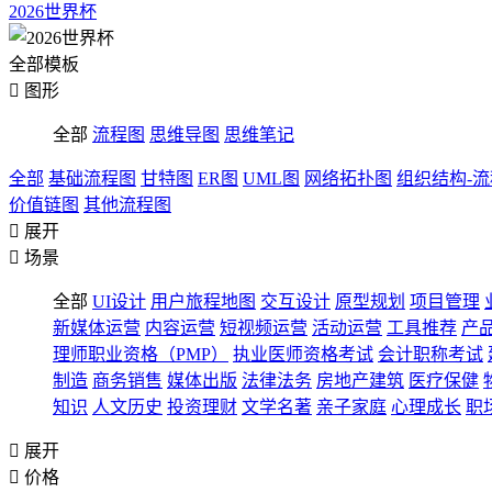
2026世界杯
全部模板

图形
全部
流程图
思维导图
思维笔记
全部
基础流程图
甘特图
ER图
UML图
网络拓扑图
组织结构-
价值链图
其他流程图

展开

场景
全部
UI设计
用户旅程地图
交互设计
原型规划
项目管理
新媒体运营
内容运营
短视频运营
活动运营
工具推荐
产
理师职业资格（PMP）
执业医师资格考试
会计职称考试
制造
商务销售
媒体出版
法律法务
房地产建筑
医疗保健
知识
人文历史
投资理财
文学名著
亲子家庭
心理成长
职

展开

价格