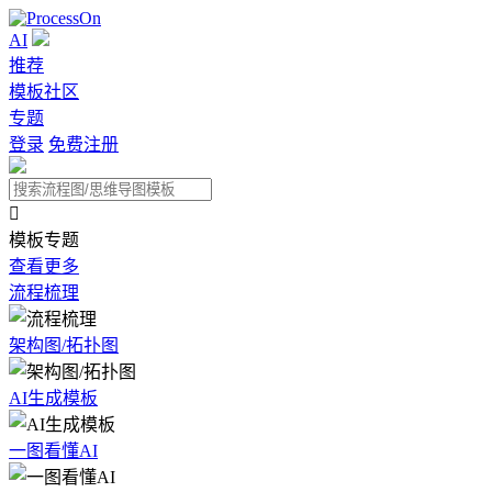
AI
推荐
模板社区
专题
登录
免费注册

模板专题
查看更多
流程梳理
架构图/拓扑图
AI生成模板
一图看懂AI