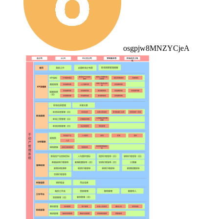
osgpjw8MNZYCjeA