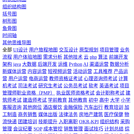
组织结构图
括号图
树形图
鱼骨图
时间轴
其他思维导图
全部
UI设计
用户旅程地图
交互设计
原型规划
项目管理
业务
流程
用户体验地图
需求分析
其他技术
云
php
算法
前端开发
架构
java
大数据
后端开发
运维
Python
AI
渠道运营
数据分析
新媒体运营
内容运营
短视频运营
活动运营
工具推荐
产品运
营
用户运营
电商运营
教师资格证考试
心理咨询师考试
计算
机考试
司法考试
研究生考试
公务员考试
软考
英语考试
项目
管理师职业资格（PMP）
执业医师资格考试
会计职称考试
建
筑师考试
建造师考试
学前教育
其他教育
初中
高中
大学
小学
客服咨询
其他岗位
酒店餐饮
金融保险
汽车出行
教育培训
加
工制造
商务销售
媒体出版
法律法务
房地产建筑
医疗保健
物
流快递
团建培训
技能提升
入职离职
OKR-KPI
组织结构
采购
管理
会议纪要
SOP
成本管控
销售管理
面试技巧
计划总结
综