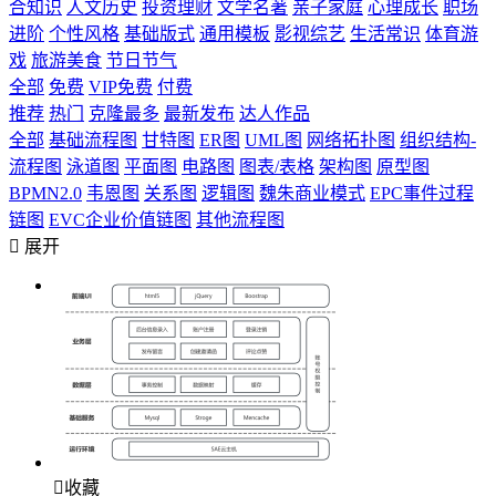
合知识
人文历史
投资理财
文学名著
亲子家庭
心理成长
职场
进阶
个性风格
基础版式
通用模板
影视综艺
生活常识
体育游
戏
旅游美食
节日节气
全部
免费
VIP免费
付费
推荐
热门
克隆最多
最新发布
达人作品
全部
基础流程图
甘特图
ER图
UML图
网络拓扑图
组织结构-
流程图
泳道图
平面图
电路图
图表/表格
架构图
原型图
BPMN2.0
韦恩图
关系图
逻辑图
魏朱商业模式
EPC事件过程
链图
EVC企业价值链图
其他流程图

展开

收藏