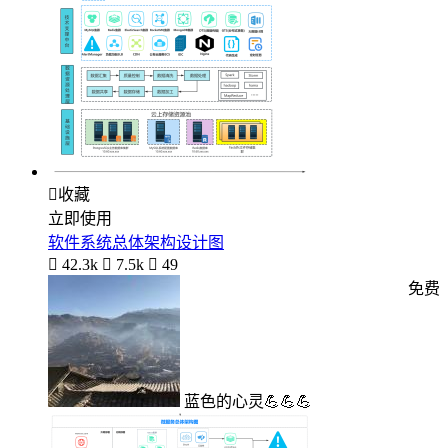

收藏
立即使用
软件系统总体架构设计图

42.3k

7.5k

49
免费
蓝色的心灵💪💪💪