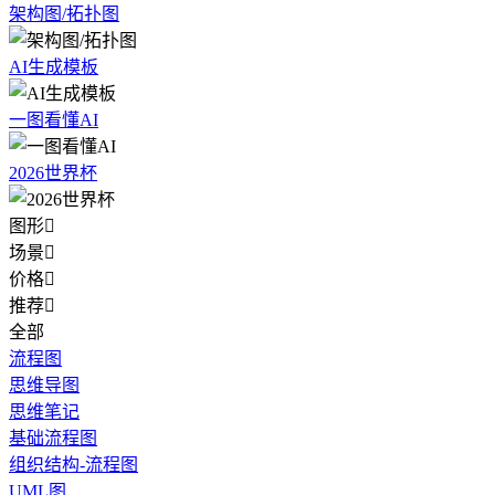
架构图/拓扑图
AI生成模板
一图看懂AI
2026世界杯
图形

场景

价格

推荐

全部
流程图
思维导图
思维笔记
基础流程图
组织结构-流程图
UML图