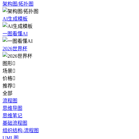
架构图/拓扑图
AI生成模板
一图看懂AI
2026世界杯
图形

场景

价格

推荐

全部
流程图
思维导图
思维笔记
基础流程图
组织结构-流程图
UML图