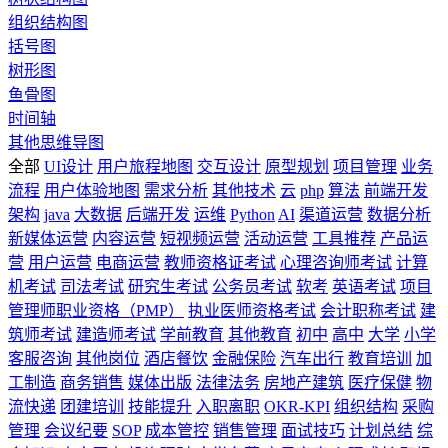
组织结构图
括号图
树形图
鱼骨图
时间轴
其他思维导图
全部
UI设计
用户旅程地图
交互设计
原型规划
项目管理
业务
流程
用户体验地图
需求分析
其他技术
云
php
算法
前端开发
架构
java
大数据
后端开发
运维
Python
AI
渠道运营
数据分析
新媒体运营
内容运营
短视频运营
活动运营
工具推荐
产品运
营
用户运营
电商运营
教师资格证考试
心理咨询师考试
计算
机考试
司法考试
研究生考试
公务员考试
软考
英语考试
项目
管理师职业资格（PMP）
执业医师资格考试
会计职称考试
建
筑师考试
建造师考试
学前教育
其他教育
初中
高中
大学
小学
客服咨询
其他岗位
酒店餐饮
金融保险
汽车出行
教育培训
加
工制造
商务销售
媒体出版
法律法务
房地产建筑
医疗保健
物
流快递
团建培训
技能提升
入职离职
OKR-KPI
组织结构
采购
管理
会议纪要
SOP
成本管控
销售管理
面试技巧
计划总结
综