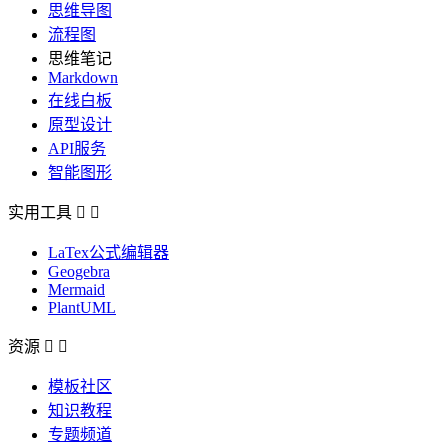
思维导图
流程图
思维笔记
Markdown
在线白板
原型设计
API服务
智能图形
实用工具


LaTex公式编辑器
Geogebra
Mermaid
PlantUML
资源


模板社区
知识教程
专题频道