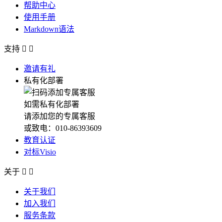
帮助中心
使用手册
Markdown语法
支持


邀请有礼
私有化部署
如需私有化部署
请添加您的专属客服
或致电：010-86393609
教育认证
对标Visio
关于


关于我们
加入我们
服务条款