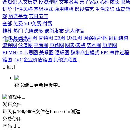
合知识
人文历史
投资理财
文学名著
亲子家庭
心理成长
职场
进阶
个性风格
基础版式
通用模板
影视综艺
生活常识
体育游
戏
旅游美食
节日节气
全部
免费
VIP免费
付费
推荐
热门
克隆最多
最新发布
达人作品
全部
基础流程图
甘特图
ER图
UML图
网络拓扑图
组织结构-
流程图
泳道图
平面图
电路图
图表/表格
架构图
原型图
BPMN2.0
韦恩图
关系图
逻辑图
魏朱商业模式
EPC事件过程
链图
EVC企业价值链图
其他流程图

展开
夜以继日更新模板中...
加载中...
发布文件
每天有
100,000+
文件在ProcessOn创建
免费使用
产品

