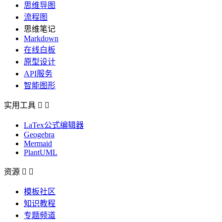
思维导图
流程图
思维笔记
Markdown
在线白板
原型设计
API服务
智能图形
实用工具


LaTex公式编辑器
Geogebra
Mermaid
PlantUML
资源


模板社区
知识教程
专题频道