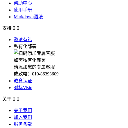
帮助中心
使用手册
Markdown语法
支持


邀请有礼
私有化部署
如需私有化部署
请添加您的专属客服
或致电：010-86393609
教育认证
对标Visio
关于


关于我们
加入我们
服务条款