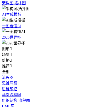
架构图/拓扑图
AI生成模板
一图看懂AI
2026世界杯
图形

场景

价格

推荐

全部
流程图
思维导图
思维笔记
基础流程图
组织结构-流程图
UML图