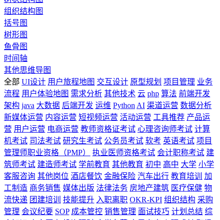
组织结构图
括号图
树形图
鱼骨图
时间轴
其他思维导图
全部
UI设计
用户旅程地图
交互设计
原型规划
项目管理
业务
流程
用户体验地图
需求分析
其他技术
云
php
算法
前端开发
架构
java
大数据
后端开发
运维
Python
AI
渠道运营
数据分析
新媒体运营
内容运营
短视频运营
活动运营
工具推荐
产品运
营
用户运营
电商运营
教师资格证考试
心理咨询师考试
计算
机考试
司法考试
研究生考试
公务员考试
软考
英语考试
项目
管理师职业资格（PMP）
执业医师资格考试
会计职称考试
建
筑师考试
建造师考试
学前教育
其他教育
初中
高中
大学
小学
客服咨询
其他岗位
酒店餐饮
金融保险
汽车出行
教育培训
加
工制造
商务销售
媒体出版
法律法务
房地产建筑
医疗保健
物
流快递
团建培训
技能提升
入职离职
OKR-KPI
组织结构
采购
管理
会议纪要
SOP
成本管控
销售管理
面试技巧
计划总结
综