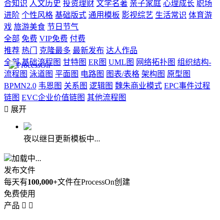
合知识
人文历史
投资理财
文学名著
亲子家庭
心理成长
职场
进阶
个性风格
基础版式
通用模板
影视综艺
生活常识
体育游
戏
旅游美食
节日节气
全部
免费
VIP免费
付费
推荐
热门
克隆最多
最新发布
达人作品
全部
基础流程图
甘特图
ER图
UML图
网络拓扑图
组织结构-
流程图
泳道图
平面图
电路图
图表/表格
架构图
原型图
BPMN2.0
韦恩图
关系图
逻辑图
魏朱商业模式
EPC事件过程
链图
EVC企业价值链图
其他流程图

展开
夜以继日更新模板中...
加载中...
发布文件
每天有
100,000+
文件在ProcessOn创建
免费使用
产品

