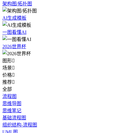
架构图/拓扑图
AI生成模板
一图看懂AI
2026世界杯
图形

场景

价格

推荐

全部
流程图
思维导图
思维笔记
基础流程图
组织结构-流程图
UML图