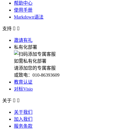
帮助中心
使用手册
Markdown语法
支持


邀请有礼
私有化部署
如需私有化部署
请添加您的专属客服
或致电：010-86393609
教育认证
对标Visio
关于


关于我们
加入我们
服务条款