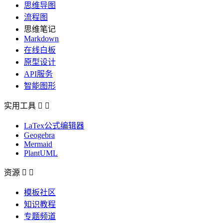
思维导图
流程图
思维笔记
Markdown
在线白板
原型设计
API服务
智能图形
实用工具


LaTex公式编辑器
Geogebra
Mermaid
PlantUML
资源


模板社区
知识教程
专题频道