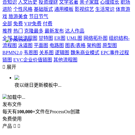
合知识
人文历史
投资理财
文学名著
亲子家庭
心理成长
职场
进阶
个性风格
基础版式
通用模板
影视综艺
生活常识
体育游
戏
旅游美食
节日节气
全部
免费
VIP免费
付费
推荐
热门
克隆最多
最新发布
达人作品
全部
基础流程图
甘特图
ER图
UML图
网络拓扑图
组织结构-
流程图
泳道图
平面图
电路图
图表/表格
架构图
原型图
BPMN2.0
韦恩图
关系图
逻辑图
魏朱商业模式
EPC事件过程
链图
EVC企业价值链图
其他流程图

展开
夜以继日更新模板中...
加载中...
发布文件
每天有
100,000+
文件在ProcessOn创建
免费使用
产品

