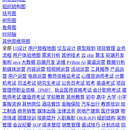
组织结构图
括号图
树形图
鱼骨图
时间轴
其他思维导图
全部
UI设计
用户旅程地图
交互设计
原型规划
项目管理
业务
流程
用户体验地图
需求分析
其他技术
云
php
算法
前端开发
架构
java
大数据
后端开发
运维
Python
AI
渠道运营
数据分析
新媒体运营
内容运营
短视频运营
活动运营
工具推荐
产品运
营
用户运营
电商运营
教师资格证考试
心理咨询师考试
计算
机考试
司法考试
研究生考试
公务员考试
软考
英语考试
项目
管理师职业资格（PMP）
执业医师资格考试
会计职称考试
建
筑师考试
建造师考试
学前教育
其他教育
初中
高中
大学
小学
客服咨询
其他岗位
酒店餐饮
金融保险
汽车出行
教育培训
加
工制造
商务销售
媒体出版
法律法务
房地产建筑
医疗保健
物
流快递
团建培训
技能提升
入职离职
OKR-KPI
组织结构
采购
管理
会议纪要
SOP
成本管控
销售管理
面试技巧
计划总结
综