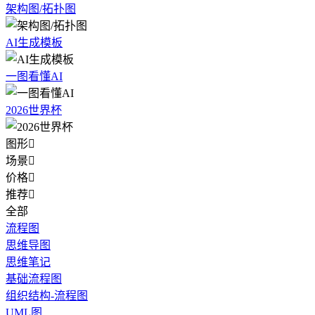
架构图/拓扑图
AI生成模板
一图看懂AI
2026世界杯
图形

场景

价格

推荐

全部
流程图
思维导图
思维笔记
基础流程图
组织结构-流程图
UML图