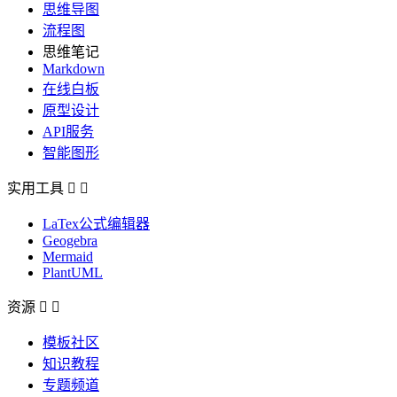
思维导图
流程图
思维笔记
Markdown
在线白板
原型设计
API服务
智能图形
实用工具


LaTex公式编辑器
Geogebra
Mermaid
PlantUML
资源


模板社区
知识教程
专题频道