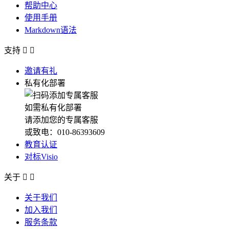
帮助中心
使用手册
Markdown语法
支持


邀请有礼
私有化部署
如需私有化部署
请添加您的专属客服
或致电：010-86393609
教育认证
对标Visio
关于


关于我们
加入我们
服务条款