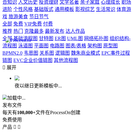
合知识
人文历史
投资理财
文学名著
亲子家庭
心理成长
职场
进阶
个性风格
基础版式
通用模板
影视综艺
生活常识
体育游
戏
旅游美食
节日节气
全部
免费
VIP免费
付费
推荐
热门
克隆最多
最新发布
达人作品
全部
基础流程图
甘特图
ER图
UML图
网络拓扑图
组织结构-
流程图
泳道图
平面图
电路图
图表/表格
架构图
原型图
BPMN2.0
韦恩图
关系图
逻辑图
魏朱商业模式
EPC事件过程
链图
EVC企业价值链图
其他流程图

展开
夜以继日更新模板中...
加载中...
发布文件
每天有
100,000+
文件在ProcessOn创建
免费使用
产品

