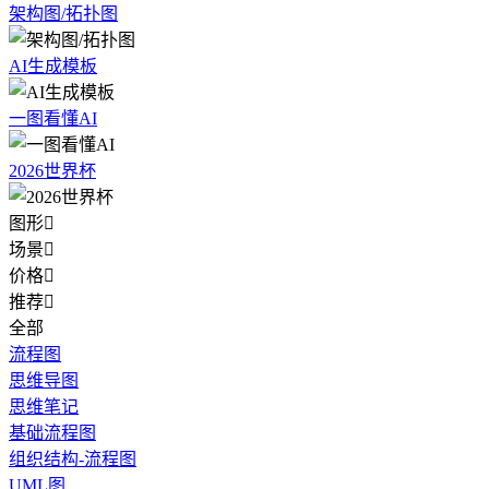
架构图/拓扑图
AI生成模板
一图看懂AI
2026世界杯
图形

场景

价格

推荐

全部
流程图
思维导图
思维笔记
基础流程图
组织结构-流程图
UML图