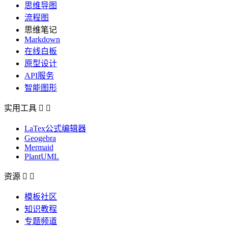
思维导图
流程图
思维笔记
Markdown
在线白板
原型设计
API服务
智能图形
实用工具


LaTex公式编辑器
Geogebra
Mermaid
PlantUML
资源


模板社区
知识教程
专题频道