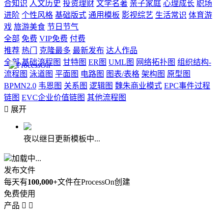
合知识
人文历史
投资理财
文学名著
亲子家庭
心理成长
职场
进阶
个性风格
基础版式
通用模板
影视综艺
生活常识
体育游
戏
旅游美食
节日节气
全部
免费
VIP免费
付费
推荐
热门
克隆最多
最新发布
达人作品
全部
基础流程图
甘特图
ER图
UML图
网络拓扑图
组织结构-
流程图
泳道图
平面图
电路图
图表/表格
架构图
原型图
BPMN2.0
韦恩图
关系图
逻辑图
魏朱商业模式
EPC事件过程
链图
EVC企业价值链图
其他流程图

展开
夜以继日更新模板中...
加载中...
发布文件
每天有
100,000+
文件在ProcessOn创建
免费使用
产品

