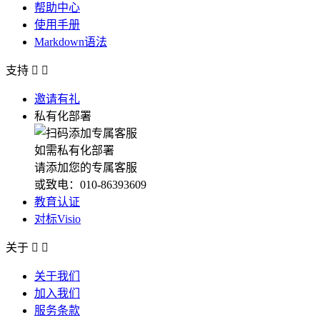
帮助中心
使用手册
Markdown语法
支持


邀请有礼
私有化部署
如需私有化部署
请添加您的专属客服
或致电：010-86393609
教育认证
对标Visio
关于


关于我们
加入我们
服务条款