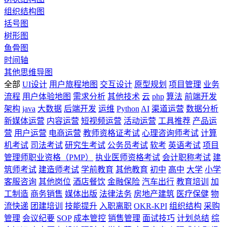
组织结构图
括号图
树形图
鱼骨图
时间轴
其他思维导图
全部
UI设计
用户旅程地图
交互设计
原型规划
项目管理
业务
流程
用户体验地图
需求分析
其他技术
云
php
算法
前端开发
架构
java
大数据
后端开发
运维
Python
AI
渠道运营
数据分析
新媒体运营
内容运营
短视频运营
活动运营
工具推荐
产品运
营
用户运营
电商运营
教师资格证考试
心理咨询师考试
计算
机考试
司法考试
研究生考试
公务员考试
软考
英语考试
项目
管理师职业资格（PMP）
执业医师资格考试
会计职称考试
建
筑师考试
建造师考试
学前教育
其他教育
初中
高中
大学
小学
客服咨询
其他岗位
酒店餐饮
金融保险
汽车出行
教育培训
加
工制造
商务销售
媒体出版
法律法务
房地产建筑
医疗保健
物
流快递
团建培训
技能提升
入职离职
OKR-KPI
组织结构
采购
管理
会议纪要
SOP
成本管控
销售管理
面试技巧
计划总结
综