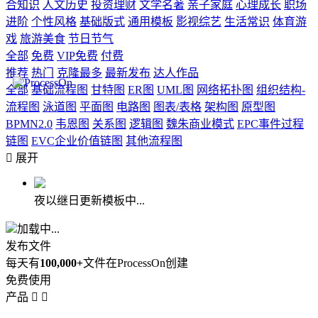
合知识
人文历史
投资理财
文学名著
亲子家庭
心理成长
职场
进阶
个性风格
基础版式
通用模板
影视综艺
生活常识
体育游
戏
旅游美食
节日节气
全部
免费
VIP免费
付费
推荐
热门
克隆最多
最新发布
达人作品
全部
基础流程图
甘特图
ER图
UML图
网络拓扑图
组织结构-
流程图
泳道图
平面图
电路图
图表/表格
架构图
原型图
BPMN2.0
韦恩图
关系图
逻辑图
魏朱商业模式
EPC事件过程
链图
EVC企业价值链图
其他流程图

展开
夜以继日更新模板中...
加载中...
发布文件
每天有
100,000+
文件在ProcessOn创建
免费使用
产品

