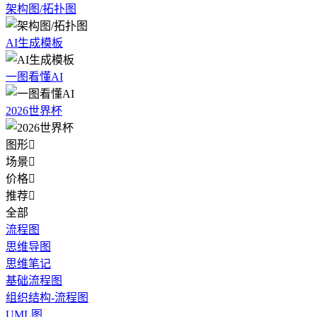
架构图/拓扑图
AI生成模板
一图看懂AI
2026世界杯
图形

场景

价格

推荐

全部
流程图
思维导图
思维笔记
基础流程图
组织结构-流程图
UML图