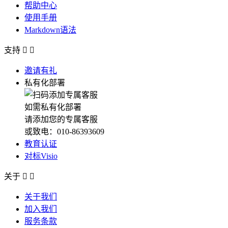
帮助中心
使用手册
Markdown语法
支持


邀请有礼
私有化部署
如需私有化部署
请添加您的专属客服
或致电：010-86393609
教育认证
对标Visio
关于


关于我们
加入我们
服务条款