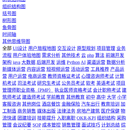
组织结构图
括号图
树形图
鱼骨图
时间轴
其他思维导图
全部
UI设计
用户旅程地图
交互设计
原型规划
项目管理
业务
流程
用户体验地图
需求分析
其他技术
云
php
算法
前端开发
架构
java
大数据
后端开发
运维
Python
AI
渠道运营
数据分析
新媒体运营
内容运营
短视频运营
活动运营
工具推荐
产品运
营
用户运营
电商运营
教师资格证考试
心理咨询师考试
计算
机考试
司法考试
研究生考试
公务员考试
软考
英语考试
项目
管理师职业资格（PMP）
执业医师资格考试
会计职称考试
建
筑师考试
建造师考试
学前教育
其他教育
初中
高中
大学
小学
客服咨询
其他岗位
酒店餐饮
金融保险
汽车出行
教育培训
加
工制造
商务销售
媒体出版
法律法务
房地产建筑
医疗保健
物
流快递
团建培训
技能提升
入职离职
OKR-KPI
组织结构
采购
管理
会议纪要
SOP
成本管控
销售管理
面试技巧
计划总结
综