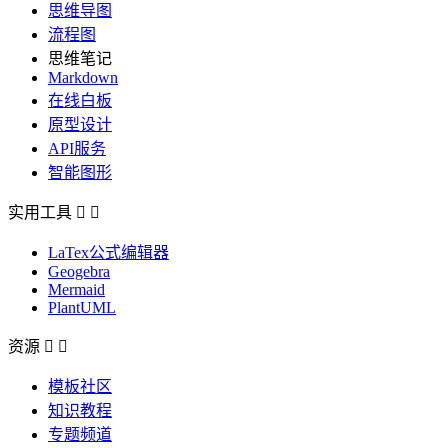
思维导图
流程图
思维笔记
Markdown
在线白板
原型设计
API服务
智能图形
实用工具


LaTex公式编辑器
Geogebra
Mermaid
PlantUML
资源


模板社区
知识教程
专题频道