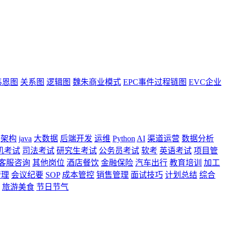
韦恩图
关系图
逻辑图
魏朱商业模式
EPC事件过程链图
EVC企业
架构
java
大数据
后端开发
运维
Python
AI
渠道运营
数据分析
机考试
司法考试
研究生考试
公务员考试
软考
英语考试
项目管
客服咨询
其他岗位
酒店餐饮
金融保险
汽车出行
教育培训
加工
管理
会议纪要
SOP
成本管控
销售管理
面试技巧
计划总结
综合
旅游美食
节日节气