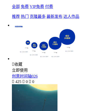
全部
免费
VIP免费
付费
推荐
热门
克隆最多
最新发布
达人作品

收藏
立即使用
创意时间轴026

425

0

0