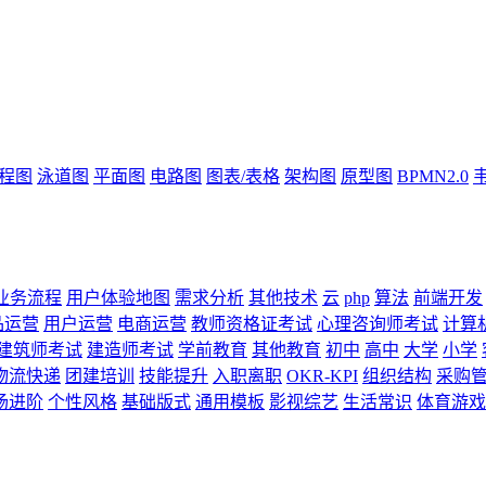
流程图
泳道图
平面图
电路图
图表/表格
架构图
原型图
BPMN2.0
业务流程
用户体验地图
需求分析
其他技术
云
php
算法
前端开发
品运营
用户运营
电商运营
教师资格证考试
心理咨询师考试
计算
建筑师考试
建造师考试
学前教育
其他教育
初中
高中
大学
小学
物流快递
团建培训
技能提升
入职离职
OKR-KPI
组织结构
采购
场进阶
个性风格
基础版式
通用模板
影视综艺
生活常识
体育游戏