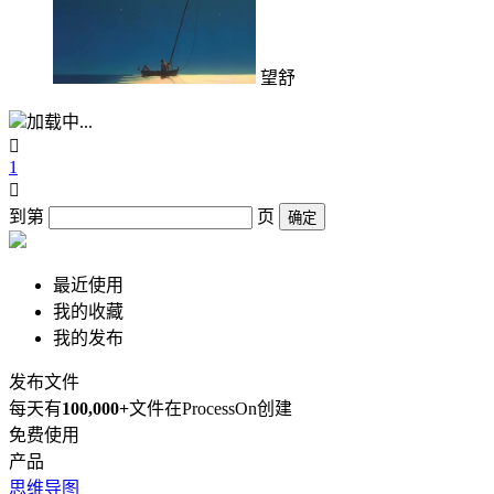
望舒
加载中...

1

到第
页
确定
最近使用
我的收藏
我的发布
发布文件
每天有
100,000+
文件在ProcessOn创建
免费使用
产品
思维导图