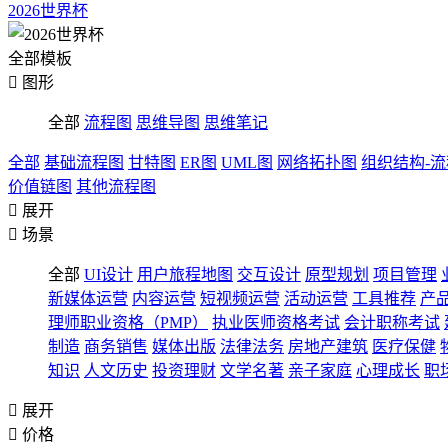
2026世界杯
全部模板

图形
全部
流程图
思维导图
思维笔记
全部
基础流程图
甘特图
ER图
UML图
网络拓扑图
组织结构-
价值链图
其他流程图

展开

场景
全部
UI设计
用户旅程地图
交互设计
原型规划
项目管理
新媒体运营
内容运营
短视频运营
活动运营
工具推荐
产
理师职业资格（PMP）
执业医师资格考试
会计职称考试
制造
商务销售
媒体出版
法律法务
房地产建筑
医疗保健
知识
人文历史
投资理财
文学名著
亲子家庭
心理成长
职

展开

价格