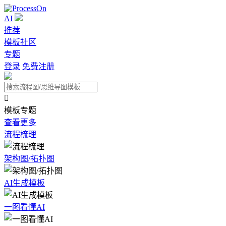
AI
推荐
模板社区
专题
登录
免费注册

模板专题
查看更多
流程梳理
架构图/拓扑图
AI生成模板
一图看懂AI