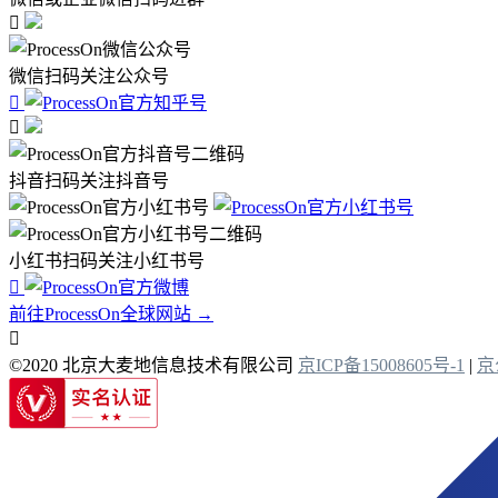

微信扫码关注公众号


抖音扫码关注抖音号
小红书扫码关注小红书号

前往ProcessOn全球网站 →

©2020 北京大麦地信息技术有限公司
京ICP备15008605号-1
|
京