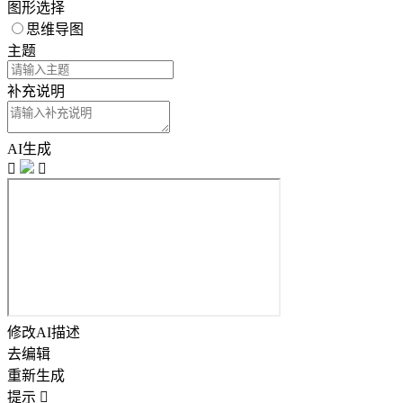
图形选择
思维导图
主题
补充说明
AI生成


修改AI描述
去编辑
重新生成
提示
