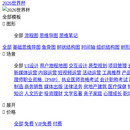
2026世界杯
全部模板

图形
全部
流程图
思维导图
思维笔记
全部
基础思维导图
鱼骨图
树状结构图
时间轴
组织结构图
树形

场景
全部
UI设计
用户旅程地图
交互设计
原型规划
项目管理
新媒体运营
内容运营
短视频运营
活动运营
工具推荐
产
理师职业资格（PMP）
执业医师资格考试
会计职称考试
制造
商务销售
媒体出版
法律法务
房地产建筑
医疗保健
知识
人文历史
投资理财
文学名著
亲子家庭
心理成长
职

展开

价格
全部
免费
VIP免费
付费