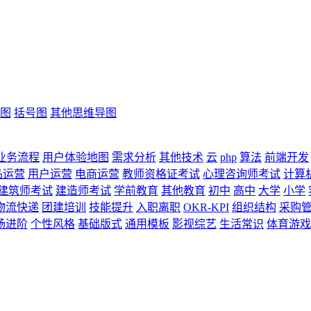
图
括号图
其他思维导图
业务流程
用户体验地图
需求分析
其他技术
云
php
算法
前端开发
品运营
用户运营
电商运营
教师资格证考试
心理咨询师考试
计算
建筑师考试
建造师考试
学前教育
其他教育
初中
高中
大学
小学
物流快递
团建培训
技能提升
入职离职
OKR-KPI
组织结构
采购
场进阶
个性风格
基础版式
通用模板
影视综艺
生活常识
体育游戏