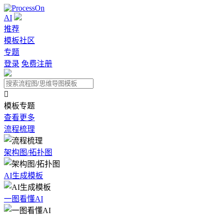
AI
推荐
模板社区
专题
登录
免费注册

模板专题
查看更多
流程梳理
架构图/拓扑图
AI生成模板
一图看懂AI