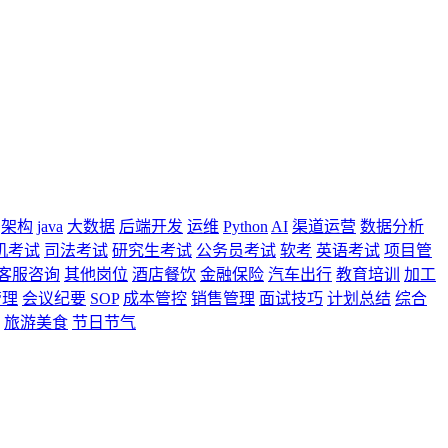
架构
java
大数据
后端开发
运维
Python
AI
渠道运营
数据分析
机考试
司法考试
研究生考试
公务员考试
软考
英语考试
项目管
客服咨询
其他岗位
酒店餐饮
金融保险
汽车出行
教育培训
加工
管理
会议纪要
SOP
成本管控
销售管理
面试技巧
计划总结
综合
旅游美食
节日节气