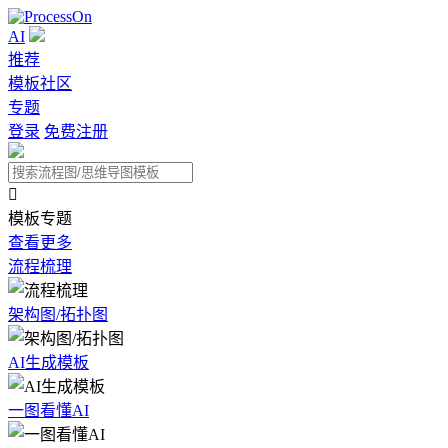
AI
推荐
模板社区
专题
登录
免费注册

模板专题
查看更多
流程梳理
架构图/拓扑图
AI生成模板
一图看懂AI