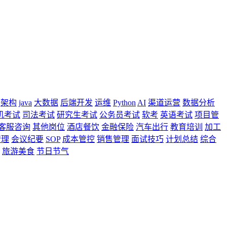
架构
java
大数据
后端开发
运维
Python
AI
渠道运营
数据分析
机考试
司法考试
研究生考试
公务员考试
软考
英语考试
项目管
客服咨询
其他岗位
酒店餐饮
金融保险
汽车出行
教育培训
加工
管理
会议纪要
SOP
成本管控
销售管理
面试技巧
计划总结
综合
旅游美食
节日节气