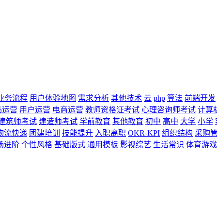
业务流程
用户体验地图
需求分析
其他技术
云
php
算法
前端开发
品运营
用户运营
电商运营
教师资格证考试
心理咨询师考试
计算
建筑师考试
建造师考试
学前教育
其他教育
初中
高中
大学
小学
物流快递
团建培训
技能提升
入职离职
OKR-KPI
组织结构
采购
场进阶
个性风格
基础版式
通用模板
影视综艺
生活常识
体育游戏