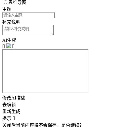
思维导图
主题
补充说明
AI生成


修改AI描述
去编辑
重新生成
提示

关闭后当前内容将不会保存，是否继续？