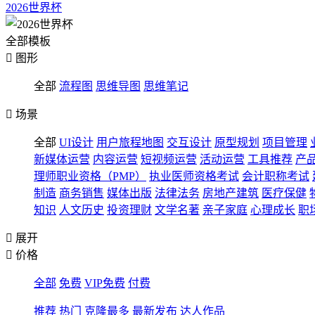
2026世界杯
全部模板

图形
全部
流程图
思维导图
思维笔记

场景
全部
UI设计
用户旅程地图
交互设计
原型规划
项目管理
新媒体运营
内容运营
短视频运营
活动运营
工具推荐
产
理师职业资格（PMP）
执业医师资格考试
会计职称考试
制造
商务销售
媒体出版
法律法务
房地产建筑
医疗保健
知识
人文历史
投资理财
文学名著
亲子家庭
心理成长
职

展开

价格
全部
免费
VIP免费
付费
推荐
热门
克隆最多
最新发布
达人作品