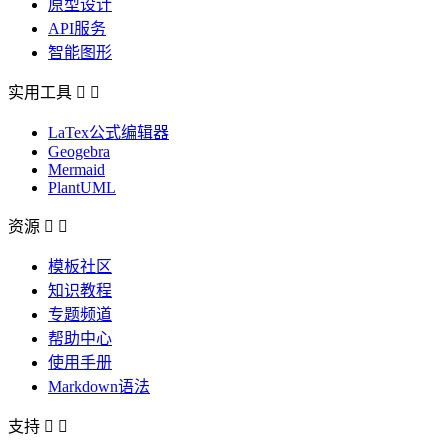
原型设计
API服务
智能图形
实用工具


LaTex公式编辑器
Geogebra
Mermaid
PlantUML
资源


模板社区
知识教程
专题频道
帮助中心
使用手册
Markdown语法
支持

