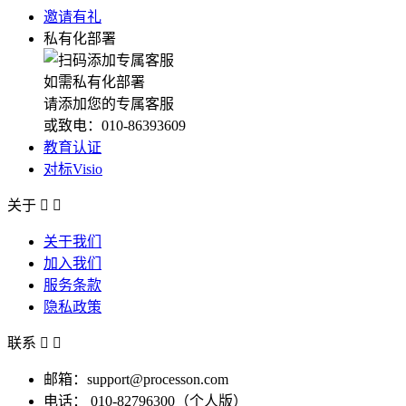
邀请有礼
私有化部署
如需私有化部署
请添加您的专属客服
或致电：010-86393609
教育认证
对标Visio
关于


关于我们
加入我们
服务条款
隐私政策
联系


邮箱：support@processon.com
电话：
010-82796300（个人版）