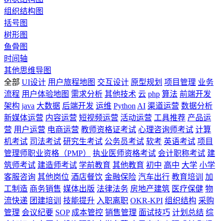
组织结构图
括号图
树形图
鱼骨图
时间轴
其他思维导图
全部
UI设计
用户旅程地图
交互设计
原型规划
项目管理
业务
流程
用户体验地图
需求分析
其他技术
云
php
算法
前端开发
架构
java
大数据
后端开发
运维
Python
AI
渠道运营
数据分析
新媒体运营
内容运营
短视频运营
活动运营
工具推荐
产品运
营
用户运营
电商运营
教师资格证考试
心理咨询师考试
计算
机考试
司法考试
研究生考试
公务员考试
软考
英语考试
项目
管理师职业资格（PMP）
执业医师资格考试
会计职称考试
建
筑师考试
建造师考试
学前教育
其他教育
初中
高中
大学
小学
客服咨询
其他岗位
酒店餐饮
金融保险
汽车出行
教育培训
加
工制造
商务销售
媒体出版
法律法务
房地产建筑
医疗保健
物
流快递
团建培训
技能提升
入职离职
OKR-KPI
组织结构
采购
管理
会议纪要
SOP
成本管控
销售管理
面试技巧
计划总结
综