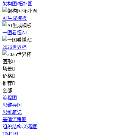
架构图/拓扑图
AI生成模板
一图看懂AI
2026世界杯
图形

场景

价格

推荐

全部
流程图
思维导图
思维笔记
基础流程图
组织结构-流程图
UML图