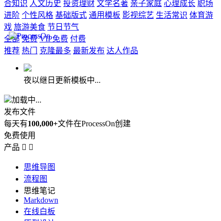
合知识
人文历史
投资理财
文学名著
亲子家庭
心理成长
职场
进阶
个性风格
基础版式
通用模板
影视综艺
生活常识
体育游
戏
旅游美食
节日节气
全部
免费
VIP免费
付费
推荐
热门
克隆最多
最新发布
达人作品
夜以继日更新模板中...
加载中...
发布文件
每天有
100,000+
文件在ProcessOn创建
免费使用
产品


思维导图
流程图
思维笔记
Markdown
在线白板